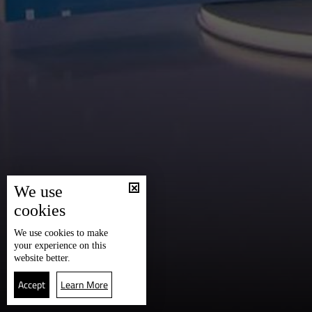
We use
cookies
We use
cookies
to make
your experience on this
website better.
Accept
Learn More