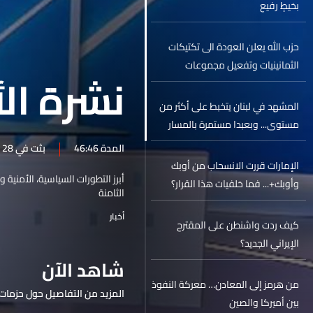
بخيطٍ رفيع
حزب الله يعلن العودة الى تكتيكات
الثمانينيات وتفعيل مجموعات
نشرة الأ
استشهادية... فماذا يعني ذلك؟
المشهد في لبنان يتخبط على أكثر من
مستوى... وبعبدا مستمرة بالمسار
الذي رسمته سابقا
المدة 46:46
بثت في 28 نيسان 2026
الإمارات قررت الانسحاب من أوبك
أبرز التطورات السياسية، الأمنية 
وأوبك+... فما خلفيات هذا القرار؟
الثامنة
أخبار
كيف ردت واشنطن على المقترح
الإيراني الجديد؟
شاهد الآن
من هرمز إلى المعادن… معركة النفوذ
المزيد من التفاصيل حول حزمات 
بين أميركا والصين