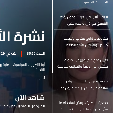
المسيّرات الصغيرة
لا لقاء ثلاثيًا في بعبدا... وعون يؤكد
التنسيق مع برّي والاخير ينفي
نشرة الأ
مفاوضات تراوح مكانها وتصعيد
متبادل. واشنطن تشدّد الضغط
وطهران تلوّح برد عسكري
المدة 36:52
بثت في 29 نيسان 2026
تعيين مدّعٍ عام تمييز على طاولة
أبرز التطورات السياسية، الأمنية 
مجلس الوزراء غداً واتصالات سياسية
الثامنة
تسبق الجلسة
أخبار
قاضية تصرّ على استجواب رياض
سلامه والإختلاس بـ٣٣٠ مليون دولار
فهل يعود الى السجن مجدداً؟
شاهد الآن
جمعية المصارف. رفض استخدام ما
المزيد من التفاصيل حول حزمات 
تبقّى من الاحتياطي وسط تداعيات