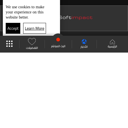
من الجامعة إلى سوق العمل في الـUSEK فرص تُصنع على
نشرة 21 تموز
We use
cookies
to make
الأرض
your experience on this
نشرة 20 تموز
website better.
نشرة 19 تموز
حال الطقس
Accept
Learn More
نشرة 18 تموز
موقع البرامج
جدول البرامج
البث المباشر
نشرة 17 تموز
البث المباشر
الرئيسية
الأخبار
التفضيلات
نشرة 16 تموز
العودة للأعلى
نشرة 15 تموز
نشرة 14 تموز
انضم الى ملايين المتابعين
نشرة 13 تموز
نشرة 12 تموز
LBCI Lebanon
نشرة 11 تموز
نشرة 10 تموز
نشرة 09 تموز