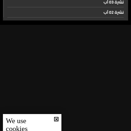
نشرة 03 آب
نشرة 02 آب
الدفاع المدني يشيّع ثلاثة شهداء قتلتهم إسرائيل أثناء الإنقاذ
نشرة 01 آب
نشرة 31 تموز
تعيينات قضائية في مجلس الوزراء... إليكم تفاصيل الجلسة في
نشرة 30 تموز
القصر الجمهوري
نشرة 29 تموز
نشرة 28 تموز
مرفأ بيروت نحو رقابة أوسع وإيرادات أعلى
نشرة 27 تموز
نشرة 26 تموز
الريجي تقاوم للحد من تداعيات الحرب على التبغ ومزارعيه في
نشرة 25 تموز
الجنوب
نشرة 24 تموز
أربعة أيوب تقليد بيروتي... من الذاكرة إلى الإحياء
نشرة 23 تموز
We use
نشرة 22 تموز
cookies