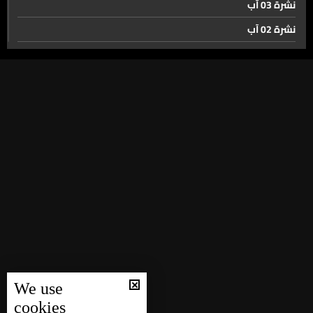
نشرة 03 آب
بين جدل مهلة الحرب في واشنطن… ومقترح طهران المعدّل.
المفاوضات معلقة!
نشرة 02 آب
نشرة 01 آب
١ أيار ليس عيد العمال فقط… بل يوم ستتذكره الامارات
نشرة 31 تموز
نشرة 30 تموز
إيران تحرق ثروتها… تحت ضغط الحصار
نشرة 29 تموز
نشرة 28 تموز
صراع الهيئة المصرفية ومصرف لبنان
نشرة 27 تموز
نشرة 26 تموز
نشرة 25 تموز
قبل أن نشتكي من ساعة إضافية كان هناك من يعمل 16
ساعة
نشرة 24 تموز
نشرة 23 تموز
عمال راضون وآخرون غاضبون في عيد العمال حول العالم
We use
نشرة 22 تموز
cookies