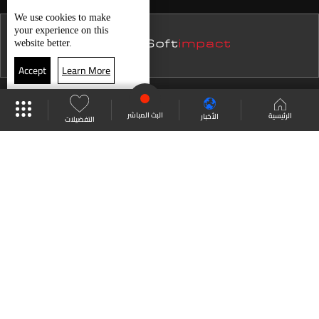
نشرة 21 تموز
We use
cookies
to make
Infatino …والـscoop غير الموَّفق
your experience on this
نشرة 20 تموز
website better.
نشرة 19 تموز
Accept
Learn More
حال الطقس
نشرة 18 تموز
موقع البرامج
جدول البرامج
البث المباشر
نشرة 17 تموز
البث المباشر
الرئيسية
الأخبار
التفضيلات
نشرة 16 تموز
العودة للأعلى
نشرة 15 تموز
نشرة 14 تموز
انضم الى ملايين المتابعين
نشرة 13 تموز
نشرة 12 تموز
LBCI Lebanon
نشرة 11 تموز
نشرة 10 تموز
نشرة 09 تموز