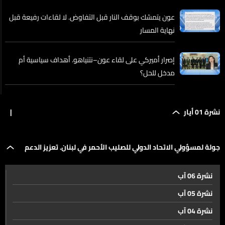
عون يتمسّك بوقف النار قبل التفاوض. لا لقاءات رفيعة قبل
نهاية المسار
إصرار أميركي على لقاء عون–نتنياهو. أهداف سياسية أم
مدخل للحل؟
تصعيد ميداني جنوبًا وترقّب سياسي. مواجهات عنيفة
نشرة 01 أيار
|
وضغوط أميركية لدفع المسار الدبلوماسي
بين الموت والتهجير ابناء الجنوب يسابقون الوقت والخطوط
جولة لمسؤولي الاتحاد الدولي للصليب الأحمر في لبنان. تعزيز الدعم
الصفر والحمر
نشرة 06 آب
الطبي وتأكيد أولوية حماية العاملين الإنسانيين
جولة لمسؤولي الاتحاد الدولي للصليب الأحمر في لبنان. تعزيز
نشرة 05 آب
الدعم الطبي وتأكيد أولوية حماية العاملين الإنسانيين
نشرة 04 آب