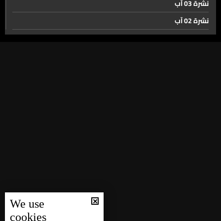
نشرة 03 آب
نشرة 02 آب
لا مفاوضات بين لبنان واسرائيل قبل تثبيت وقف النار...
نشرة 01 آب
واجتماع مرتقب في واشنطن لهذه الغاية
نشرة 31 تموز
الجيش يضرب في الضاحية والحصيلة… موقوفون وسلاح
نشرة 30 تموز
نشرة 29 تموز
نشرة 28 تموز
لا داعي للهلع... ما قصة الرحلات الملغاة على شاشات مطار
بيروت؟
نشرة 27 تموز
نشرة 26 تموز
النفط يغلي ومعه أسعار المواد في السوبرماركت تغلي!
نشرة 25 تموز
نشرة 24 تموز
بريطانيا في قرار يؤسس أجيالًا من دون تدخين
نشرة 23 تموز
We use
نشرة 22 تموز
cookies