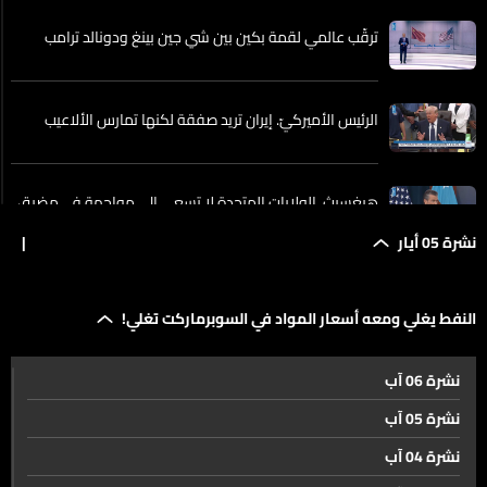
ترقّب عالمي لقمة بكين بين شي جين بينغ ودونالد ترامب
الرئيس الأميركيّ. إيران تريد صفقة لكنها تمارس الألاعيب
هيغسيث. الولايات المتحدة لا تسعى إلى مواجهة في مضيق
هرمز
نشرة 05 أيار
|
رئيس هيئة الأركان. الجيش الأميركي مستعد لاستئناف
النفط يغلي ومعه أسعار المواد في السوبرماركت تغلي!
العمليات القتالية ضد إيران إذا تلقى الأوامر
نشرة 06 آب
من النفط إلى النفوذ... هرمز قبل قمة أميركا –الصين
نشرة 05 آب
نشرة 04 آب
إسرائيل جاهزة للتصعيد ضد لبنان وإيران