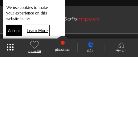
حال الطقس
نشرة 21 تموز
We use
cookies
to make
your experience on this
نشرة 20 تموز
website better.
نشرة 19 تموز
Accept
Learn More
نشرة 18 تموز
موقع البرامج
جدول البرامج
البث المباشر
نشرة 17 تموز
البث المباشر
الرئيسية
الأخبار
التفضيلات
نشرة 16 تموز
العودة للأعلى
نشرة 15 تموز
نشرة 14 تموز
انضم الى ملايين المتابعين
نشرة 13 تموز
نشرة 12 تموز
LBCI Lebanon
نشرة 11 تموز
نشرة 10 تموز
نشرة 09 تموز