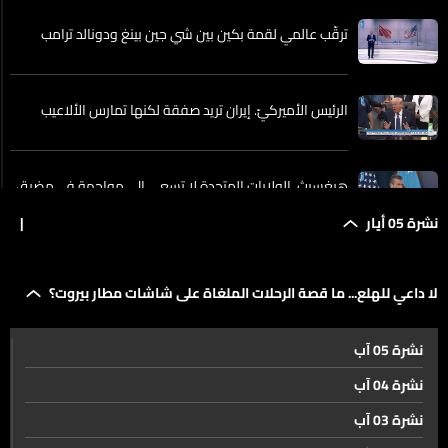
ترقّب عالمي لقمة بكين بين شي جين بينغ ودونالد ترامب
الرئيس الأميركيّ. إيران تريد صفقة لكنها تمارس الألاعيب
هيغسيث. الولايات المتحدة لا تسعى إلى مواجهة في مضيق
هرمز
نشرة 05 أيار
|
رئيس هيئة الأركان. الجيش الأميركي مستعد لاستئناف
لا داعي للهلع... ما قصة الرحلات الملغاة على شاشات مطار بيروت؟
العمليات القتالية ضد إيران إذا تلقى الأوامر
نشرة 05 آب
من النفط إلى النفوذ... هرمز قبل قمة أميركا –الصين
نشرة 04 آب
نشرة 03 آب
إسرائيل جاهزة للتصعيد ضد لبنان وإيران