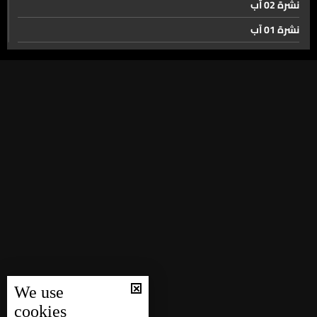
نشرة 02 آب
نشرة 01 آب
لا مفاوضات بين لبنان واسرائيل قبل تثبيت وقف النار...
نشرة 31 تموز
واجتماع مرتقب في واشنطن لهذه الغاية
نشرة 30 تموز
الجيش يضرب في الضاحية والحصيلة… موقوفون وسلاح
نشرة 29 تموز
نشرة 28 تموز
نشرة 27 تموز
لا داعي للهلع... ما قصة الرحلات الملغاة على شاشات مطار
بيروت؟
نشرة 26 تموز
نشرة 25 تموز
النفط يغلي ومعه أسعار المواد في السوبرماركت تغلي!
نشرة 24 تموز
نشرة 23 تموز
بريطانيا في قرار يؤسس أجيالًا من دون تدخين
نشرة 22 تموز
We use
نشرة 21 تموز
cookies