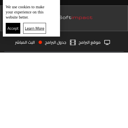
حال الطقس
نشرة 20 تموز
We use
cookies
to make
your experience on this
نشرة 19 تموز
website better.
نشرة 18 تموز
Accept
Learn More
نشرة 17 تموز
موقع البرامج
جدول البرامج
البث المباشر
نشرة 16 تموز
البث المباشر
الرئيسية
الأخبار
نشرة 15 تموز
العودة للأعلى
نشرة 14 تموز
نشرة 13 تموز
انضم الى ملايين المتابعين
نشرة 12 تموز
نشرة 11 تموز
LBCI Lebanon
نشرة 10 تموز
نشرة 09 تموز
نشرة 08 تموز