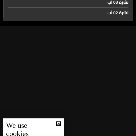
نشرة 03 آب
من بالونات أوكرانيا إلى مسيّرات الجنوب… هكذا تُرسم حرب
المستقبل
نشرة 02 آب
نشرة 01 آب
لا مفاجآت اليوم من ترامب في ما خصّ إيران...
نشرة 31 تموز
نشرة 30 تموز
فضل شاكر أمام قوس المحكمة مجددا…
نشرة 29 تموز
نشرة 28 تموز
شقيق شهيد عرسال يتهم النواب بتسوّل الأصوات
نشرة 27 تموز
الإنتخابية...حتى الشهداء مطرح ما هني مش مرتاحين منكن
نشرة 26 تموز
نشرة 25 تموز
نهبٌ بالملايين في كهرباء لبنان… والتحقيقات تكشف فصول
نشرة 24 تموز
العملية
نشرة 23 تموز
We use
لجنة الإقتصاد في السجل التجاري… والحل ينتظر
نشرة 22 تموز
cookies