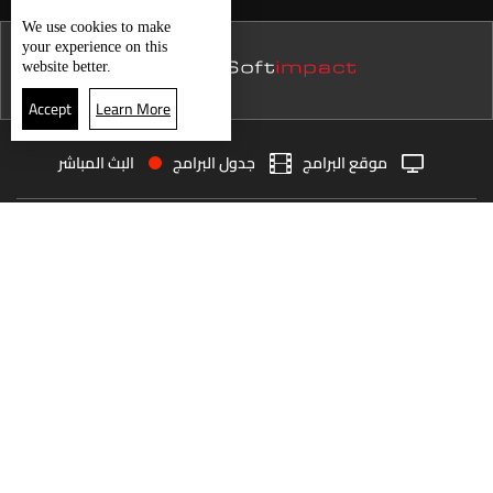
نشرة 21 تموز
We use
cookies
to make
الغلاء يسرق بهجة العيد...
your experience on this
نشرة 20 تموز
website better.
نشرة 19 تموز
Accept
Learn More
نشرة 18 تموز
حال الطقس
موقع البرامج
جدول البرامج
البث المباشر
نشرة 17 تموز
البث المباشر
الرئيسية
الأخبار
نشرة 16 تموز
العودة للأعلى
نشرة 15 تموز
نشرة 14 تموز
انضم الى ملايين المتابعين
نشرة 13 تموز
نشرة 12 تموز
LBCI Lebanon
نشرة 11 تموز
نشرة 10 تموز
نشرة 09 تموز