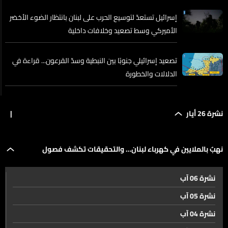
إسرائيل تستعدّ لتوسيع الحرب على لبنان بانتظار الضوء الأخضر
الأميركي وسط تصعيد وخلافات داخلية
تصعيد إسرائيلي جنوبًا بين النبطية وسدّ القرعون... قراءة في
الدلالات والخطورة
إسرائيل تعلن عملية برية للسيطرة على النبطية... والأنظار إلى
نشرة 26 أيار
|
الموقف الأميركي
ترقب للموقف الإيراني... هل تربط طهران اتفاقها مع
نهبٌ بالملايين في كهرباء لبنان… والتحقيقات تكشف فصول
واشنطن بوقف شامل للنار في لبنان؟
نشرة 06 آب
العملية
الوفد العسكري في واشنطن وبعبدا تكثف إتصالاتها لتحييد
نشرة 05 آب
بيروت وضاحيتها
نشرة 04 آب