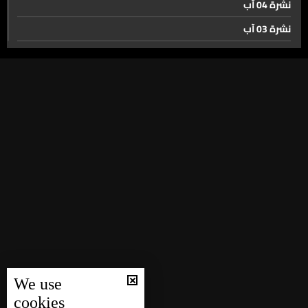
نشرة 04 آب
من بالونات أوكرانيا إلى مسيّرات الجنوب… هكذا تُرسم حرب
المستقبل
نشرة 03 آب
نشرة 02 آب
لا مفاجآت اليوم من ترامب في ما خصّ إيران...
نشرة 01 آب
نشرة 31 تموز
فضل شاكر أمام قوس المحكمة مجددا…
نشرة 30 تموز
نشرة 29 تموز
شقيق شهيد عرسال يتهم النواب بتسوّل الأصوات
نشرة 28 تموز
الإنتخابية...حتى الشهداء مطرح ما هني مش مرتاحين منكن
نشرة 27 تموز
نشرة 26 تموز
نهبٌ بالملايين في كهرباء لبنان… والتحقيقات تكشف فصول
نشرة 25 تموز
العملية
نشرة 24 تموز
We use
لجنة الإقتصاد في السجل التجاري… والحل ينتظر
نشرة 23 تموز
cookies