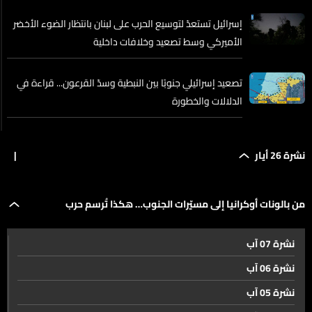
إسرائيل تستعدّ لتوسيع الحرب على لبنان بانتظار الضوء الأخضر
الأميركي وسط تصعيد وخلافات داخلية
تصعيد إسرائيلي جنوبًا بين النبطية وسدّ القرعون... قراءة في
الدلالات والخطورة
إسرائيل تعلن عملية برية للسيطرة على النبطية... والأنظار إلى
نشرة 26 أيار
|
الموقف الأميركي
ترقب للموقف الإيراني... هل تربط طهران اتفاقها مع
من بالونات أوكرانيا إلى مسيّرات الجنوب… هكذا تُرسم حرب
واشنطن بوقف شامل للنار في لبنان؟
نشرة 07 آب
المستقبل
الوفد العسكري في واشنطن وبعبدا تكثف إتصالاتها لتحييد
نشرة 06 آب
بيروت وضاحيتها
نشرة 05 آب