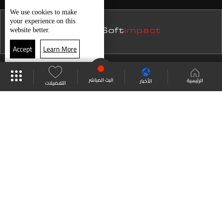
نشرة 22 تموز
We use
cookies
to make
الغلاء يسرق بهجة العيد...
your experience on this
نشرة 21 تموز
website better.
نشرة 20 تموز
Accept
Learn More
نشرة 19 تموز
حال الطقس
موقع البرامج
جدول البرامج
البث المباشر
نشرة 18 تموز
البث المباشر
الرئيسية
الأخبار
التفضيلات
نشرة 17 تموز
العودة للأعلى
نشرة 16 تموز
نشرة 15 تموز
انضم الى ملايين المتابعين
نشرة 14 تموز
نشرة 13 تموز
LBCI Lebanon
نشرة 12 تموز
نشرة 11 تموز
نشرة 10 تموز