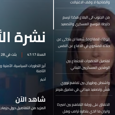
والضاحية لا وقف الاغتيالات
من الجنوب الى البقاع هكذا ترسم
خارطة التوسع العسكري والتصعيد
نشرة الأ
السياسي
الوفاء للمقاومة شعبنا لن يتخلَّى عن
حقِّه المشروع في الدفاع عن النفس
المدة 47:17
بثت في 28 أيار 2026
تفاصيل التحضيرات للاجتماع بين
أبرز التطورات السياسية، الأمنية 
الوفدين العسكريين اللبناني
الثامنة
والاسرائيلي في واشنطن…
أخبار
واشنطن وطهران بين تفاهم نووي
هشّ وتصعيد ميداني في مضيق هرمز
شاهد الآن
الاتفاق على ورقة التفاهم بين اميركا
المزيد من التفاصيل حول حزمات 
وايران ما الذي ينتظره ترامب وهل