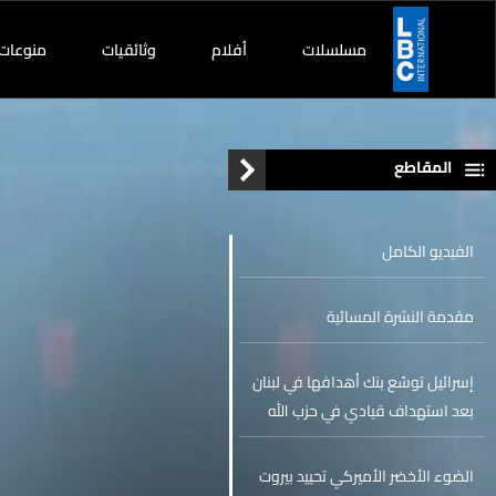
مسلسلات
أفلام
وثائقيات
منوعات
المقاطع
الفيديو الكامل
مقدمة النشرة المسائية
إسرائيل توسّع بنك أهدافها في لبنان
بعد استهداف قيادي في حزب الله
الضوء الأخضر الأميركي تحييد بيروت