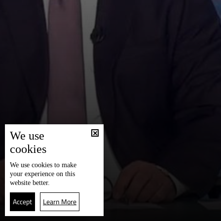
We use
cookies
We use
cookies
to make
your experience on this
website better.
Accept
Learn More