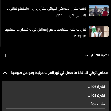
ترقب للقرار الأميركي النهائي بشأن إيران… واجتماع لبناني ـ
إسرائيلي في البنتاغون
لبنان يواكب المفاوضات مع إسرائيل في واشنطن… المشهد
من بعبدا
إسرائيل ترفع وتيرة التصعيد شمالاً وتستعد لسيناريوهات الرد
نشرة 29 أيار
|
قراءة للوضع الميداني مع محاولات الجيش الاسرائيلي للتقدم
صحافي تركي للـLBCI ما حصل في نهر الفرات مرتبط بعوامل طبيعية
شمال نهر الليطاني...
نشرة 06 آب
ولا علاقة للسياسة به
ابنة المقدم المغوار الشهيد تهاجم النواب كيف بدي ارجع
نشرة 05 آب
على لبنان وامشي بالشارع مع قاتل بيي؟... في الجزء الرابع
عشر من سلسلة العفو العام الشامل يقتل الشهيد والضحية
نشرة 04 آب
مرتين