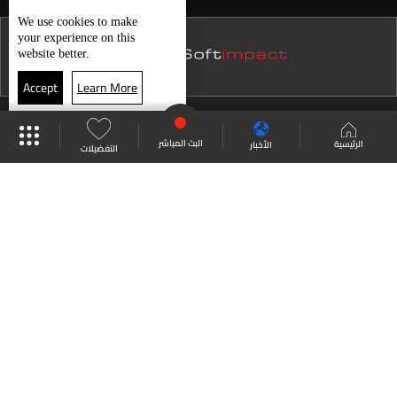
نشرة 21 تموز
We use
cookies
to make
your experience on this
نشرة 20 تموز
website better.
نشرة 19 تموز
Accept
Learn More
نشرة 18 تموز
موقع البرامج
جدول البرامج
البث المباشر
نشرة 17 تموز
البث المباشر
الرئيسية
الأخبار
التفضيلات
نشرة 16 تموز
العودة للأعلى
نشرة 15 تموز
نشرة 14 تموز
انضم الى ملايين المتابعين
نشرة 13 تموز
نشرة 12 تموز
LBCI Lebanon
نشرة 11 تموز
نشرة 10 تموز
نشرة 09 تموز