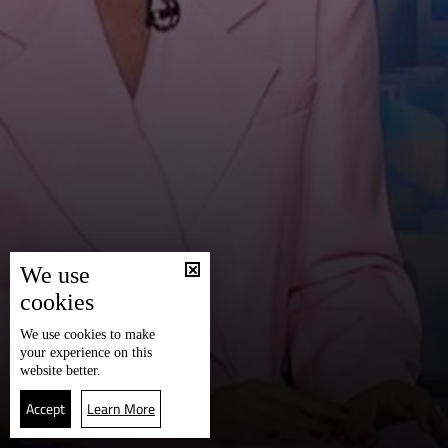
We use
cookies
We use
cookies
to make
your experience on this
website better.
Accept
Learn More