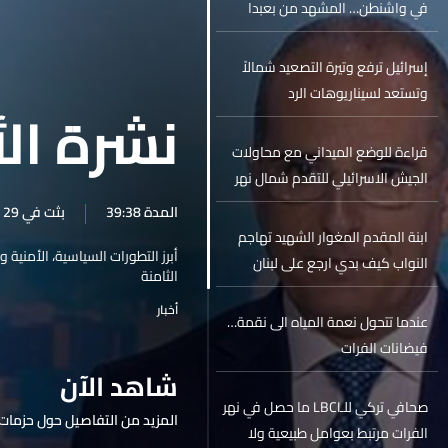
في واشنطن… المشهد من بعبدا
إسرائيل ترفع وتيرة التصعيد شمالاً
وتستعد لسيناريوهات الرد
نشرة الأ
قراءة للوضع الميداني مع محاولات
الجيش الاسرائيلي للتقدم شمال نهر
الليطاني...
المدة 39:38
بثت في 29 أيار 2026
ابنة المقدم المغوار الشهيد تهاجم
أبرز التطورات السياسية، الأمنية 
النواب كيف بدي ارجع على لبنان
الثامنة
وامشي بالشارع مع قاتل بيي؟... في
أخبار
الجزء الرابع عشر من سلسلة العفو
عندما تتحول نعمة المياه الى نقمة…
العام الشامل يقتل الشهيد والضحية
فيضانات الفرات
مرتين
شاهد الآن
صحافي تركي للـLBCI ما حصل في نهر
المزيد من التفاصيل حول حزمات 
الفرات مرتبط بعوامل طبيعية ولا