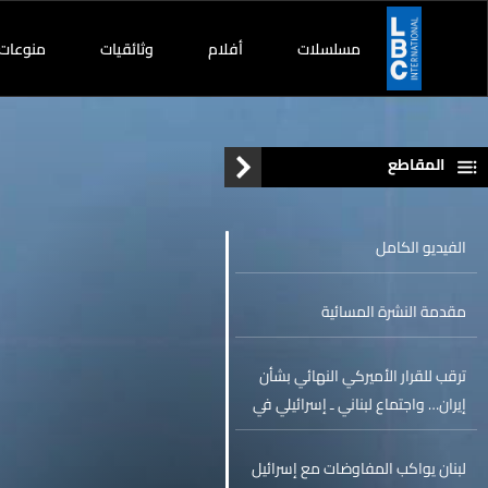
مسلسلات
أفلام
وثائقيات
منوعات
المقاطع
الفيديو الكامل
مقدمة النشرة المسائية
ترقب للقرار الأميركي النهائي بشأن
إيران… واجتماع لبناني ـ إسرائيلي في
البنتاغون
لبنان يواكب المفاوضات مع إسرائيل