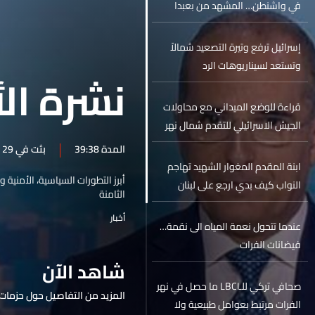
في واشنطن… المشهد من بعبدا
إسرائيل ترفع وتيرة التصعيد شمالاً
وتستعد لسيناريوهات الرد
نشرة الأ
قراءة للوضع الميداني مع محاولات
الجيش الاسرائيلي للتقدم شمال نهر
الليطاني...
المدة 39:38
بثت في 29 أيار 2026
ابنة المقدم المغوار الشهيد تهاجم
أبرز التطورات السياسية، الأمنية 
النواب كيف بدي ارجع على لبنان
الثامنة
وامشي بالشارع مع قاتل بيي؟... في
أخبار
الجزء الرابع عشر من سلسلة العفو
عندما تتحول نعمة المياه الى نقمة…
العام الشامل يقتل الشهيد والضحية
فيضانات الفرات
مرتين
شاهد الآن
صحافي تركي للـLBCI ما حصل في نهر
المزيد من التفاصيل حول حزمات 
الفرات مرتبط بعوامل طبيعية ولا