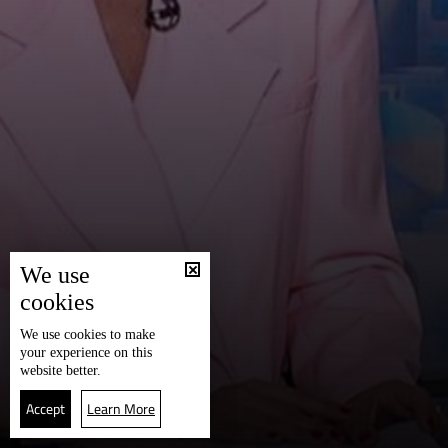
We use
cookies
We use
cookies
to make
your experience on this
website better.
Accept
Learn More