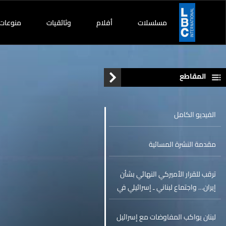
مسلسلات
أفلام
وثائقيات
منوعات
المقاطع
الفيديو الكامل
مقدمة النشرة المسائية
ترقب للقرار الأميركي النهائي بشأن
إيران… واجتماع لبناني ـ إسرائيلي في
البنتاغون
لبنان يواكب المفاوضات مع إسرائيل