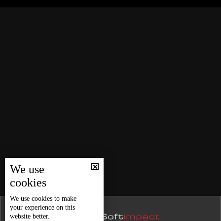
عندما تتحول نعمة المياه الى نقمة… فيضانات الفرات
نشرة 02 آب
نشرة 01 آب
نشرة 31 تموز
صحافي تركي للـLBCI ما حصل في نهر الفرات مرتبط بعوامل
طبيعية ولا علاقة للسياسة به
نشرة 30 تموز
نشرة 29 تموز
كيف ستتعاطى سوريا مع الخطر الناجم عن ارتفاع منسوب نهر
نشرة 28 تموز
الفرات؟
نشرة 27 تموز
حال الطقس
نشرة 26 تموز
نشرة 25 تموز
نشرة 24 تموز
We use
نشرة 23 تموز
cookies
نشرة 22 تموز
We use
cookies
to make
your experience on this
نشرة 21 تموز
website better.