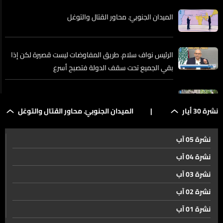
الميدان الجنوبيّ. محاور القتال والتوغل
الرئيس نواف سلام. طريق المفاوضات ليست قصيرة لكن إذا
بقي الجميع تحت سقف الدولة فتصبح أسرع
جولات التفاوض اللبنانية الإسرائيلية الأخيرة عقدت على
المستوى العسكريّ
نشرة 30 أيار
|
الميدان الجنوبيّ. محاور القتال والتوغل
نشرة 05 آب
تزامنًا مع مباحثات البنتاغون إصرار بعبدا على وقف التصعيد
الإسرائيليّ
نشرة 04 آب
نشرة 03 آب
المفاوضات الأميركية الإيرانية. مشهد ضبابيّ
نشرة 02 آب
نشرة 01 آب
نهر الفرات انعكاس لآثار التغير المناخيّ والتقلبات المتطرفة