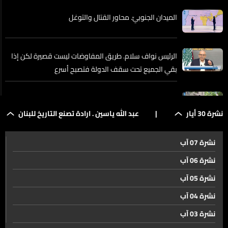
الميدان الجنوبيّ. محاور القتال والتوغل
الرئيس نواف سلام. طريق المفاوضات ليست قصيرة لكن إذا
بقي الجميع تحت سقف الدولة فتصبح أسرع
جولات التفاوض اللبنانية الإسرائيلية الأخيرة عقدت على
المستوى العسكريّ
نشرة 30 أيار
|
عبد الله ياسين . ارادة تصنع التاريخ للبنان
نشرة 07 آب
تزامنًا مع مباحثات البنتاغون إصرار بعبدا على وقف التصعيد
الإسرائيليّ
نشرة 06 آب
نشرة 05 آب
المفاوضات الأميركية الإيرانية. مشهد ضبابيّ
نشرة 04 آب
نشرة 03 آب
نهر الفرات انعكاس لآثار التغير المناخيّ والتقلبات المتطرفة