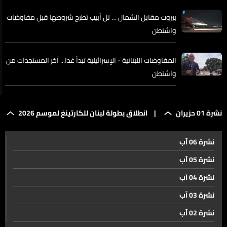
بيروت مقابل الشمال … تل أبيب تطرح شروطها قبل مفاوضات
واشنطن
المفاوضات اللبنانية - الإسرائيلية تبدأ غدا... آخر المستجدات من
واشنطن
الموقف الإيراني من التصعيد الإسرائيلي في لبنان… إليكم
نشرة 01 حزيران
|
انطلاق بطولة لبنان للكارتينغ لموسم 2026
التفاصيل
نشرة 06 آب
كيف تتعامل الدولة اللبنانية مع التهديدات الإسرائيلية؟
نشرة 05 آب
نشرة 04 آب
الضاحية مقابل اسرائيل وبري مخيب للآمال
نشرة 03 آب
نشرة 02 آب
جنبلاط الهم الاساس هو الوحدة الداخلية وسنجتاز هذه