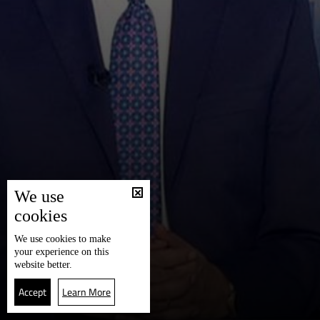
We use
cookies
We use
cookies
to make
your experience on this
website better.
Accept
Learn More