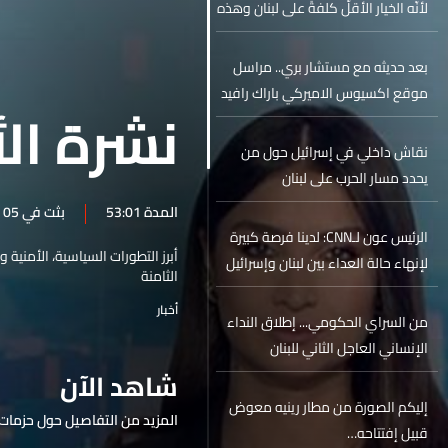
لأنّه الخيار الأقلّ كلفةً على لبنان وهذه
الحرب ليست حربنا
بعد حديثه مع مستشار بري.. مراسل
موقع اكسيوس الاميركي باراك رافيد
نشرة الأ
يكشف لـLBCI معلومات جديدة عن
مفاوضات لبنان وإسرائيل
نقاش داخلي في إسرائيل حول من
يحدد مسار الحرب على لبنان
المدة 53:01
بثت في 05 حزيران 2026
الرئيس عون لـCNN: لدينا فرصة كبيرة
أبرز التطورات السياسية، الأمنية 
لإنهاء حالة العداء بين لبنان وإسرائيل
الثامنة
أخبار
من السراي الحكومي... إطلاق النداء
الإنساني العاجل الثاني للبنان
شاهد الآن
إليكم الصورة من مطار رينيه معوض
المزيد من التفاصيل حول حزمات 
قبيل إفتتاحه…