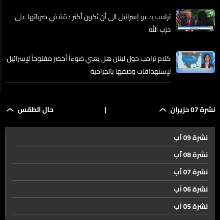
ترامب يدعو إسرائيل الى أن تكون أكثر دقة في ضرباتها على
حزب الله
كلام ترامب حول لبنان هل يعني ضوءاً أخضر مفتوحاً لإسرائيل
لإستهدافات وصفها بالجراحية
بعد ضرب الضاحية... إسرائيل تلوّح بعملية واسعة وتضع
نشرة 07 حزيران
|
حال الطقس
النبطية في دائرة الاستهداف
نشرة 09 آب
كيف تبدو الضاحية الجنوبية بعد الهجوم المفاجىء عليها؟
نشرة 08 آب
نشرة 07 آب
التحية الأخيرة لشهداء الجيش اللبناني.. والجدل مستمر حول
نشرة 06 آب
أهداف الاستهداف الاسرائيلي
نشرة 05 آب