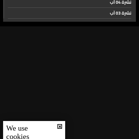
ترامب لن أرفع تجميد الأصول الإيرانية قبل إبرام اتفاق
نشرة 04 آب
نشرة 03 آب
نشرة 02 آب
إليكم قصة أموال إيران المحجوزة…
نشرة 01 آب
نشرة 31 تموز
كرامي فلترحم ايران الجنوب ولبنان ونقف الى جانب الدولة
اللبنانية والشرعية
نشرة 30 تموز
نشرة 29 تموز
وزارة التربية تحسم الجدل الامتحانات مستمرة وفق الخطة
نشرة 28 تموز
نشرة 27 تموز
بعد الإحتفال بإفتتاح مطار القليعات... اللبنانيون يسألون هل
نشرة 26 تموز
يُنجز المشروع ومتى تنطلق أول رحلة؟
نشرة 25 تموز
نشرة 24 تموز
عودة القطار ليس حلماً بعيداً... الـLBCI ترصد مسار سكة الحديد
We use
نشرة 23 تموز
من طرابلس الى العبودية
cookies