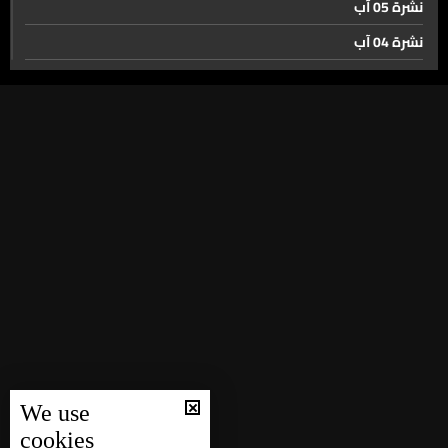
ترامب لن أرفع تجميد الأصول الإيرانية قبل إبرام اتفاق
نشرة 05 آب
نشرة 04 آب
نشرة 03 آب
إليكم قصة أموال إيران المحجوزة…
نشرة 02 آب
نشرة 01 آب
كرامي فلترحم ايران الجنوب ولبنان ونقف الى جانب الدولة
اللبنانية والشرعية
نشرة 31 تموز
نشرة 30 تموز
وزارة التربية تحسم الجدل الامتحانات مستمرة وفق الخطة
نشرة 29 تموز
نشرة 28 تموز
بعد الإحتفال بإفتتاح مطار القليعات... اللبنانيون يسألون هل
نشرة 27 تموز
يُنجز المشروع ومتى تنطلق أول رحلة؟
نشرة 26 تموز
نشرة 25 تموز
عودة القطار ليس حلماً بعيداً... الـLBCI ترصد مسار سكة الحديد
We use
نشرة 24 تموز
من طرابلس الى العبودية
cookies