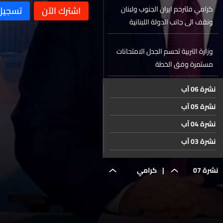
كرامي فلترحم ايران الجنوب ولبنان
ونقف الى جانب الدولة اللبنانية
والشرعية
وزارة التربية تحسم الجدل الامتحانات
مستمرة وفق الخطة
نشرة 06 آب
بعد الإحتفال بإفتتاح مطار القليعات...
نشرة 05 آب
اللبنانيون يسألون هل يُنجز المشروع
ومتى تنطلق أول رحلة؟
نشرة 04 آب
عودة القطار ليس حلماً بعيداً... الـLBCI
نشرة 03 آب
ترصد مسار سكة الحديد من طرابلس
نشرة 02 آب
الى العبودية
نشرة 07
|
كرامي
نشرة 01 آب
اكثر من مليون شخص في قلب مدريد
ترحيبا بالبابا
نشرة 31 تموز
حزيران
فلترحم
نشرة 30 تموز
اكوالينا الشايب تحرز لقب بطولة اوروبا