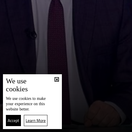
We use
cookies
We use
cookies
to make
your experience on this
website better.
Accept
Learn More