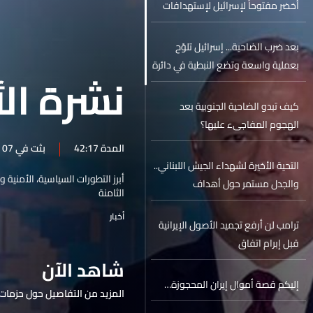
أخضر مفتوحاً لإسرائيل لإستهدافات
وصفها بالجراحية
بعد ضرب الضاحية... إسرائيل تلوّح
بعملية واسعة وتضع النبطية في دائرة
نشرة الأ
الاستهداف
كيف تبدو الضاحية الجنوبية بعد
الهجوم المفاجىء عليها؟
المدة 42:17
بثت في 07 حزيران 2026
التحية الأخيرة لشهداء الجيش اللبناني..
أبرز التطورات السياسية، الأمنية 
والجدل مستمر حول أهداف
الثامنة
الاستهداف الاسرائيلي
أخبار
ترامب لن أرفع تجميد الأصول الإيرانية
قبل إبرام اتفاق
شاهد الآن
إليكم قصة أموال إيران المحجوزة…
المزيد من التفاصيل حول حزمات 