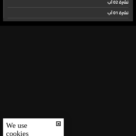
ترامب لن أرفع تجميد الأصول الإيرانية قبل إبرام اتفاق
نشرة 02 آب
نشرة 01 آب
نشرة 31 تموز
إليكم قصة أموال إيران المحجوزة…
نشرة 30 تموز
نشرة 29 تموز
كرامي فلترحم ايران الجنوب ولبنان ونقف الى جانب الدولة
اللبنانية والشرعية
نشرة 28 تموز
نشرة 27 تموز
وزارة التربية تحسم الجدل الامتحانات مستمرة وفق الخطة
نشرة 26 تموز
نشرة 25 تموز
بعد الإحتفال بإفتتاح مطار القليعات... اللبنانيون يسألون هل
نشرة 24 تموز
يُنجز المشروع ومتى تنطلق أول رحلة؟
نشرة 23 تموز
نشرة 22 تموز
عودة القطار ليس حلماً بعيداً... الـLBCI ترصد مسار سكة الحديد
We use
نشرة 21 تموز
من طرابلس الى العبودية
cookies