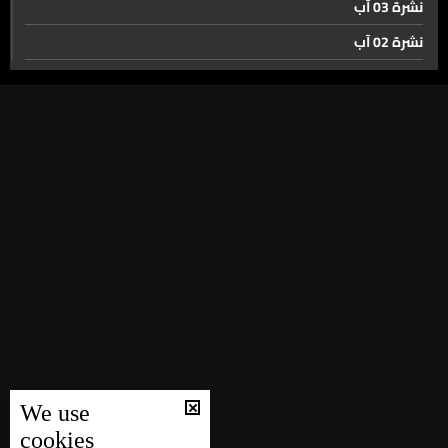
نشرة 03 آب
نشرة 02 آب
فيصل كرامي... بين الامس واليوم
نشرة 01 آب
نشرة 31 تموز
مونديال 2026 على الأبواب... هذه أبرز الخيارات لمتابعة
نشرة 30 تموز
المباريات مع التكاليف
نشرة 29 تموز
نشرة 28 تموز
في مونديال العم سام كل المعايير معرضة للخرق
نشرة 27 تموز
نشرة 26 تموز
البنتاغون يمنع التعاطي مع شركات صينية لتعاملها مع الجيش
نشرة 25 تموز
الصيني
نشرة 24 تموز
نشرة 23 تموز
فرحة البكالوريا... تهوّر على الطرقات!
We use
نشرة 22 تموز
cookies