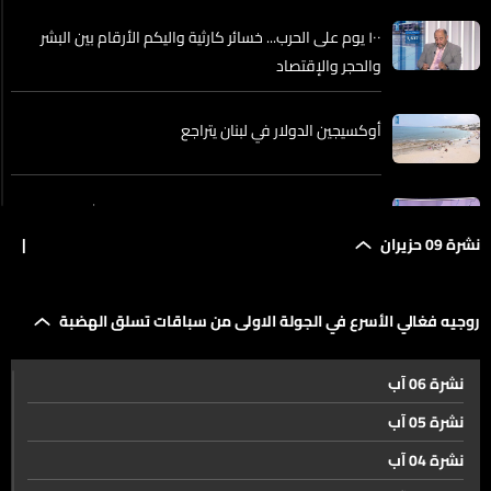
١٠٠ يوم على الحرب... خسائر كارثية واليكم الأرقام بين البشر
والحجر والإقتصاد
أوكسيجين الدولار في لبنان يتراجع
رد الفعل الإسرائيلي بعد اختراق عنصر من حزب الله المنطقة
التي تسيطر عليها القوات الإسرائيلية في جنوب لبنان عسكرياً
نشرة 09 حزيران
|
وأمنياً
الحروب لم تعد تُخاض فقط بالسلاح... بل بالمعلومة والسرعة
روجيه فغالي الأسرع في الجولة الاولى من سباقات تسلق الهضبة
في تحليلها
نشرة 06 آب
النازحون سيعودون الى قراهم يوما ما... لكن متى وكيف؟
نشرة 05 آب
نشرة 04 آب
هذه تفاصيل زيارة جنبلاط لقطر…