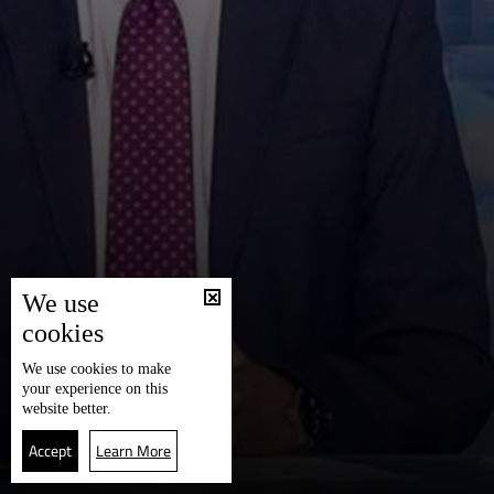
We use
cookies
We use
cookies
to make
your experience on this
website better.
Accept
Learn More