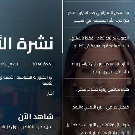
رد الفعل الإسرائيلي بعد اختراق عنصر
من حزب الله المنطقة التي تسيطر
عليها القوات الإسرائيلية في جنوب
نشرة الأ
لبنان عسكرياً وأمنياً
الحروب لم تعد تُخاض فقط بالسلاح...
بل بالمعلومة والسرعة في تحليلها
النازحون سيعودون الى قراهم يوما
المدة 38:48
بثت في 09 حزيران 2026
ما... لكن متى وكيف؟
أبرز التطورات السياسية، الأمنية 
الثامنة
هذه تفاصيل زيارة جنبلاط لقطر…
أخبار
فيصل كرامي... بين الامس واليوم
شاهد الآن
مونديال 2026 على الأبواب... هذه أبرز
المزيد من التفاصيل حول حزمات 
الخيارات لمتابعة المباريات مع