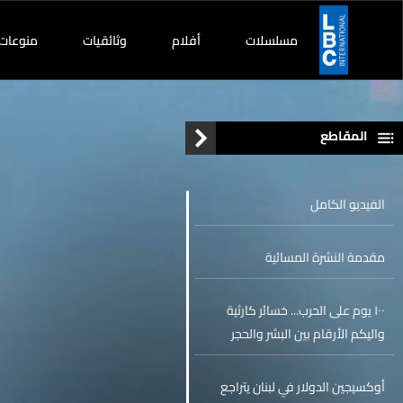
مسلسلات
أفلام
وثائقيات
منوعات
المقاطع
الفيديو الكامل
مقدمة النشرة المسائية
١٠٠ يوم على الحرب... خسائر كارثية
واليكم الأرقام بين البشر والحجر
والإقتصاد
أوكسيجين الدولار في لبنان يتراجع