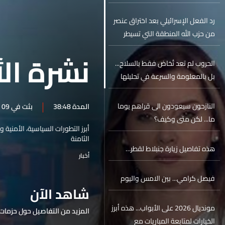
رد الفعل الإسرائيلي بعد اختراق عنصر
من حزب الله المنطقة التي تسيطر
عليها القوات الإسرائيلية في جنوب
نشرة الأ
لبنان عسكرياً وأمنياً
الحروب لم تعد تُخاض فقط بالسلاح...
بل بالمعلومة والسرعة في تحليلها
النازحون سيعودون الى قراهم يوما
المدة 38:48
بثت في 09 حزيران 2026
ما... لكن متى وكيف؟
أبرز التطورات السياسية، الأمنية 
الثامنة
هذه تفاصيل زيارة جنبلاط لقطر…
أخبار
فيصل كرامي... بين الامس واليوم
شاهد الآن
مونديال 2026 على الأبواب... هذه أبرز
المزيد من التفاصيل حول حزمات 
الخيارات لمتابعة المباريات مع