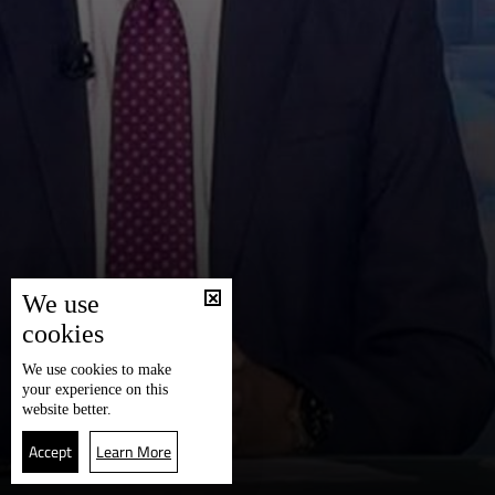
We use
cookies
We use
cookies
to make
your experience on this
website better.
Accept
Learn More