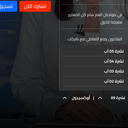
التكاليف
في مونديال العم سام كل المعايير
معرضة للخرق
البنتاغون يمنع التعاطي مع شركات
صينية لتعاملها مع الجيش الصيني
نشرة 05 آب
نشرة 04 آب
فرحة البكالوريا... تهوّر على الطرقات!
نشرة 03 آب
روجيه فغالي الأسرع في الجولة الاولى
نشرة 02 آب
من سباقات تسلق الهضبة
نشرة 01 آب
نشرة 09
|
أوكسيجين
نشرة 31 تموز
الطقس
نشرة 30 تموز
حزيران
الدولار في
نشرة 29 تموز