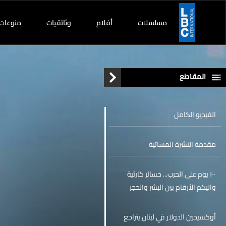
مسلسلات
أفلام
وثائقيات
منوعات
المقاطع
الفيديو الكامل
مقدمة النشرة المسائية
١٠٠ يوم على الحرب... خسائر كارثية
واليكم الأرقام بين البشر والحجر
والإقتصاد
أوكسيجين الدولار في لبنان يتراجع