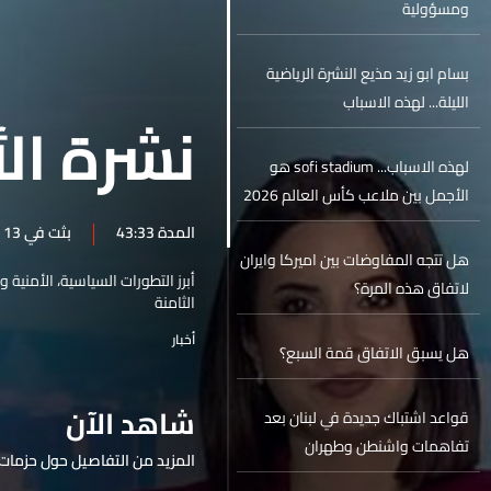
ومسؤولية
بسام ابو زيد مذيع النشرة الرياضية
الليلة... لهذه الاسباب
نشرة الأ
لهذه الاسباب... sofi stadium هو
الأجمل بين ملاعب كأس العالم 2026
المدة 43:33
بثت في 13 حزيران 2026
هل تتجه المفاوضات بين اميركا وايران
أبرز التطورات السياسية، الأمنية 
لاتفاق هذه المرة؟
الثامنة
أخبار
هل يسبق الاتفاق قمة السبع؟
شاهد الآن
قواعد اشتباك جديدة في لبنان بعد
تفاهمات واشنطن وطهران
المزيد من التفاصيل حول حزمات 