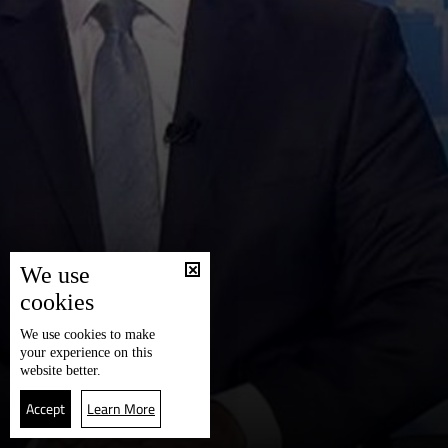
We use
cookies
We use
cookies
to make
your experience on this
website better.
Accept
Learn More