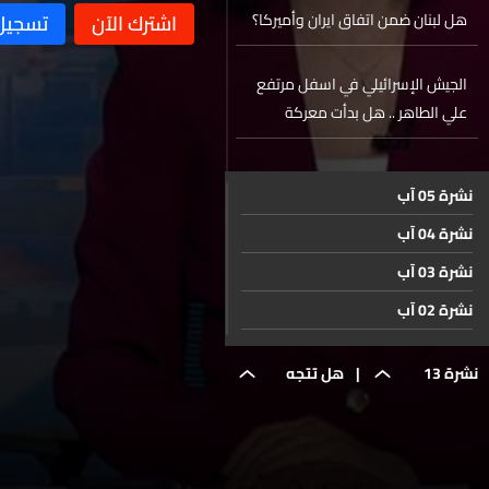
هل لبنان ضمن اتفاق ايران وأميركا؟
الجيش الإسرائيلي في اسفل مرتفع
علي الطاهر .. هل بدأت معركة
النبطية؟
قدامى ESIB… صالون جديد وهوية
نشرة 05 آب
متجدّدة
نشرة 04 آب
حال الطقس
نشرة 03 آب
نشرة 02 آب
نشرة 01 آب
نشرة 13
|
هل تتجه
نشرة 31 تموز
نشرة 30 تموز
حزيران
المفاوضات
نشرة 29 تموز