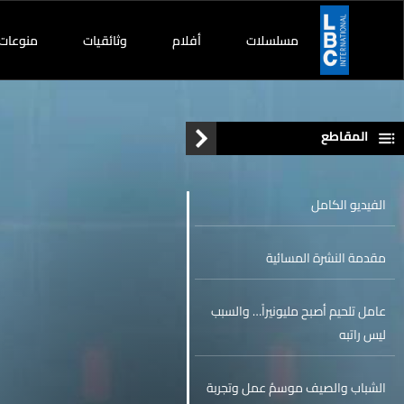
مسلسلات
أفلام
وثائقيات
منوعات
المقاطع
الفيديو الكامل
مقدمة النشرة المسائية
عامل تلحيم أصبح مليونيراً… والسبب
ليس راتبه
الشباب والصيف موسمُ عمل وتجربة