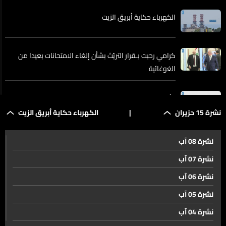
الكهرباء حكاية أبريق الزيت
كرامي رحبت بـقرار التريّث بشأن إلغاء الامتحانات بعيدا من
الغوغائية
وأخيرًا... إيران والولايات المتحدة اتفقتا ولكن على ماذا؟
نشرة 15 حزيران
|
الكهرباء حكاية أبريق الزيت
ترامب سندرس ما إذا كان بإمكاننا إصلاح الوضع في لبنان
نشرة 08 آب
نشرة 07 آب
الاتفاق الإيراني-الأميركي يشمل وقف إطلاق النار في لبنان…
نشرة 06 آب
لكن هل يتضمن انسحابا من الجنوب؟
نشرة 05 آب
نشرة 04 آب
اتفاق إيران-الولايات المتحدة يثير قلقا إسرائيليا من مسار