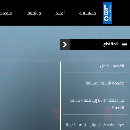
مسلسلات
أفلام
وثائقيات
منوعات
المقاطع
الفيديو الكامل
مقدمة النشرة المسائية
من زجاجة Evian إلى قمة G7… ما
القصة؟
صوت واحد في إسرائيل. ترامب غدر بنا