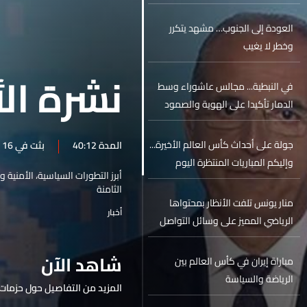
العودة إلى الجنوب… مشهد يتكرر
وخطر لا يغيب
نشرة الأ
في النبطية... مجالس عاشوراء وسط
الدمار تأكيدا على الهوية والصمود
جولة على أحداث كأس العالم الأخيرة...
المدة 40:12
بثت في 16 حزيران 2026
وإليكم المباريات المنتظرة اليوم
أبرز التطورات السياسية، الأمنية 
الثامنة
منار يونس تلفت الأنظار بمحتواها
أخبار
الرياضي المميز على وسائل التواصل
الاجتماعي
شاهد الآن
مباراة إيران في كأس العالم بين
الرياضة والسياسة
المزيد من التفاصيل حول حزمات 