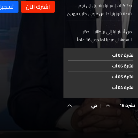
صدّ كرات إسبانيا وتحول إلى نجم…
قصة فوزينيا حارس مرمى كابو فيردي
من أستراليا إلى بريطانيا… حظر
السوشال ميديا لما دون 16 عاماً
نشرة 07 آب
حال الطقس
نشرة 06 آب
نشرة 05 آب
نشرة 04 آب
نشرة 03 آب
نشرة 16
|
في
نشرة 02 آب
نشرة 01 آب
حزيران
النبطية...
نشرة 31 تموز