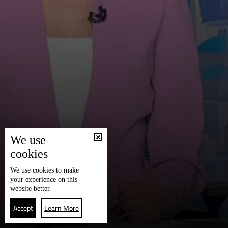
We use
cookies
We use
cookies
to make
your experience on this
website better.
Accept
Learn More