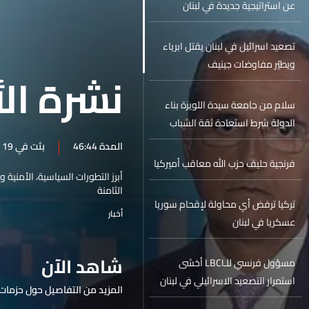
عن استراتيجية جديدة في لبنان
تصعيد اسرائيل في لبنان يقتل ابرياء
ويطيّر مفاوضات جينيف
نشرة الأ
سلام من جامعة سيدة اللويزة بناء
الدولة شرط استعادة ثقة الشباب
بمستقبل لبنان
المدة 46:44
بثت في 19 حزيران 2026
فرنجية حليف حزب الله معاقب أميركيا
أبرز التطورات السياسية، الأمنية 
الثامنة
تركيا ترفض أي محاولة لإقحام سوريا
أخبار
عسكريا في لبنان
شاهد الآن
مسؤول فرنسي للـLBCI أخشى
استمرار التصعيد الاسرائيلي في لبنان
المزيد من التفاصيل حول حزمات 