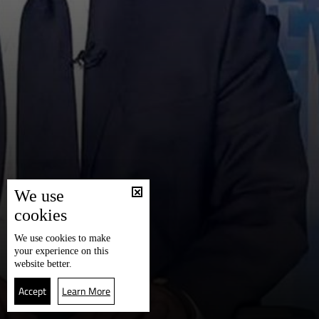
We use
cookies
We use
cookies
to make
your experience on this
website better.
Accept
Learn More