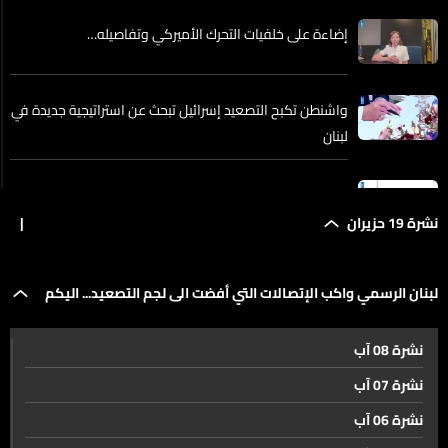
إضاءة على خلفيات التحرك الأميركي وتفاصيله…
واشنطن تكبح التصعيد إسرائيل تبحث عن استراتيجية جديدة في
لبنان
تصعيد اسرائيل في لبنان يقتل ابرياء ويطيّر مفاوضات جينيف
نشرة 19 حزيران
|
سلام من جامعة سيدة اللويزة بناء الدولة شرط استعادة ثقة
لبنان الرسمي واكب الإتصالات التي أفضت الى لجم التصعيد... اليكم
الشباب بمستقبل لبنان
نشرة 08 آب
فرنجية حليف حزب الله معاقب أميركيا
التفاصيل
نشرة 07 آب
نشرة 06 آب
تركيا ترفض أي محاولة لإقحام سوريا عسكريا في لبنان