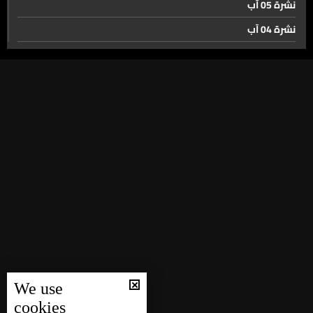
نشرة 05 آب
نشرة 04 آب
مسؤول فرنسي للـLBCI أخشى استمرار التصعيد الاسرائيلي
نشرة 03 آب
في لبنان
نشرة 02 آب
لبنان الرسمي واكب الإتصالات التي أفضت الى لجم التصعيد...
نشرة 01 آب
اليكم التفاصيل
نشرة 31 تموز
نشرة 30 تموز
الـMEA تطلق شركة طيران منخفضة الكلفة في صيف ٢٠٢٧
نشرة 29 تموز
نشرة 28 تموز
جونيه تبحر من جديد مع Cedar Waves
نشرة 27 تموز
نشرة 26 تموز
طلاب جامعة سيدة اللويزة من الشهادة الجامعية نحو تحقيق
نشرة 25 تموز
الحلم
We use
نشرة 24 تموز
cookies