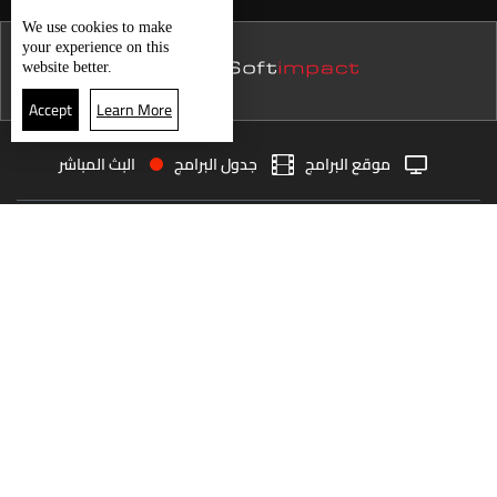
نشرة 24 تموز
We use
cookies
to make
your experience on this
نشرة 23 تموز
website better.
نشرة 22 تموز
Accept
Learn More
نشرة 21 تموز
موقع البرامج
جدول البرامج
البث المباشر
نشرة 20 تموز
البث المباشر
الرئيسية
الأخبار
نشرة 19 تموز
العودة للأعلى
نشرة 18 تموز
نشرة 17 تموز
انضم الى ملايين المتابعين
نشرة 16 تموز
نشرة 15 تموز
LBCI Lebanon
نشرة 14 تموز
نشرة 13 تموز
نشرة 12 تموز