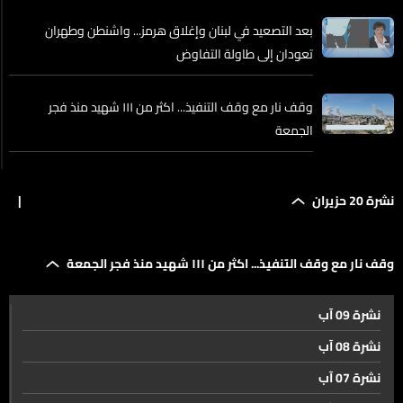
بعد التصعيد في لبنان وإغلاق هرمز... واشنطن وطهران
تعودان إلى طاولة التفاوض
وقف نار مع وقف التنفيذ... اكثر من ١١١ شهيد منذ فجر
الجمعة
منى خليل… حين خطفت الحرب حارسة السلاحف
نشرة 20 حزيران
|
خمس وعشرون حاوية باكورة الصادرات اللبنانية الى السعودية
وقف نار مع وقف التنفيذ... اكثر من ١١١ شهيد منذ فجر الجمعة
بعد رفع الحظر
نشرة 09 آب
احذروا هذه الشركات… كي لا تخسروا أموالكم
نشرة 08 آب
نشرة 07 آب
جنى وغنى... كفيفتان أبصرتا المستقبل من إرادتهما