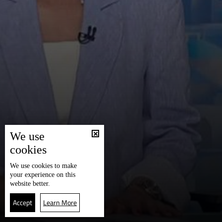
We use
cookies
We use
cookies
to make
your experience on this
website better.
Accept
Learn More