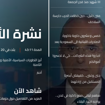
١١١ شهيد منذ فجر الجمعة
منى خليل… حين خطفت الحرب حارسة
السلاحف
نشرة الأ
خمس وعشرون حاوية باكورة
الصادرات اللبنانية الى السعودية بعد
رفع الحظر
المدة 43:11
بثت في 20 حزيران 2026
احذروا هذه الشركات… كي لا تخسروا
أبرز التطورات السياسية، الأمنية 
أموالكم
الثامنة
أخبار
جنى وغنى... كفيفتان أبصرتا
المستقبل من إرادتهما
شاهد الآن
مطعم لبناني صنع ذاكرة في لندن…
المزيد من التفاصيل حول حزمات 
يواجه اختبار البقاء