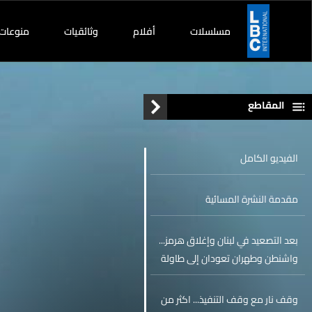
مسلسلات
أفلام
وثائقيات
منوعات
المقاطع
الفيديو الكامل
مقدمة النشرة المسائية
بعد التصعيد في لبنان وإغلاق هرمز...
واشنطن وطهران تعودان إلى طاولة
التفاوض
وقف نار مع وقف التنفيذ... اكثر من