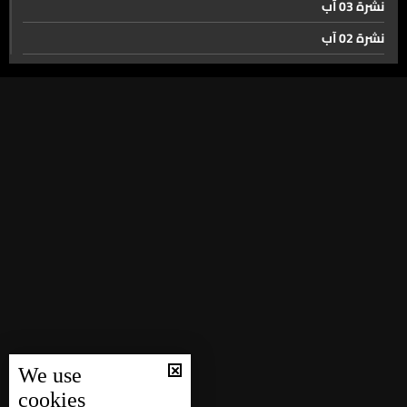
أردوغان. السلام في المنطقة سيتحقق رغما عن إسرائيل
نشرة 03 آب
نشرة 02 آب
نشرة 01 آب
متري. العلاقة بين الاجهزة اللبنانية والسورية والجيشين هي
علاقة ثقة تساهم في ضبط الحدود بين البلدين
نشرة 31 تموز
نشرة 30 تموز
عرمون تجرف مخالفاتها!
نشرة 29 تموز
نشرة 28 تموز
حملة جديدة على مخالفات الدراجات النارية في بيروت
نشرة 27 تموز
نشرة 26 تموز
رواية فيلكس… من زغرتا إلى صربيا، رحلة نسرٍ مؤجَّلة
نشرة 25 تموز
نشرة 24 تموز
نشرة 23 تموز
شاهدوا عودة رونالدو الى الأضواء وتعرفوا على السحر الذي
We use
أبطل مفعول انجلترا في المونديال
نشرة 22 تموز
cookies