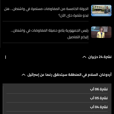
الجولة الخامسة من المفاوضات مستمرة في واشنطن… هل
تبدو مثمرة حتى الآن؟
رئيس الجمهورية يتابع حصيلة المفاوضات في واشنطن...
إليكم التفاصيل
روبيو. سنساعد الحكومة اللبنانية في بسط سيطرتها على
نشرة 24 حزيران
|
كامل أراضيها دون أي تدخل خارجي
تل أبيب تقلّص تفاؤلها بمفاوضات واشنطن... وتوتر بين
أردوغان. السلام في المنطقة سيتحقق رغما عن إسرائيل
الموقف العسكري والسياسي بشأن لبنان
نشرة 06 آب
جولة في ذاكرة صور… آثارٌ متضرّرة وتراثٌ يطلب الحماية
نشرة 05 آب
نشرة 04 آب