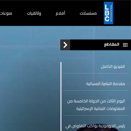
مسلسلات
أفلام
وثائقيات
منوعات
المقاطع
الفيديو الكامل
مقدمة النشرة المسائية
اليوم الثالث من الجولة الخامسة من
المفاوضات اللبنانية الإسرائيلية
مستمر... هذه آخر المستجدات
رئيس الجهمورية يواكب التفاوض في