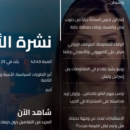
واشنطن…
إسرائيل تدرس انسحاباً جزئياً من جنوب
لبنان وتتمسك بإبقاء منطقة عازلة
نشرة الأ
على الخط الأصفر
الوفاء للمقاومة. الموقف الإيراني
فرض على الصهيوني والأميركي وقفا
لإطلاق النار
المدة 42:43
بثت في 25 حزيران 2026
روبيو يشيد بتقدم في المفاوضات بين
أبرز التطورات السياسية، الأمنية 
إسرائيل ولبنان
الثامنة
أخبار
ترامب يتهم الناتو بالخذلان… وإيران تريد
محاسبته على المشاركة في الحرب
شاهد الآن
الاستثمارات تبحث عن وجهة جديدة.
المزيد من التفاصيل حول حزمات 
هل يخسر لبنان الفرصة مجدداً؟