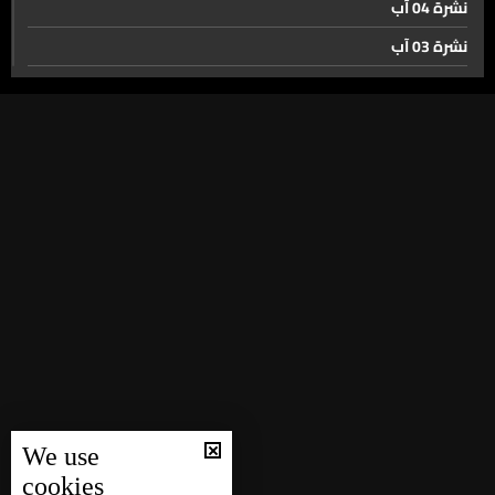
نشرة 04 آب
المشاركة في الحرب
نشرة 03 آب
نشرة 02 آب
الاستثمارات تبحث عن وجهة جديدة. هل يخسر لبنان الفرصة
مجدداً؟
نشرة 01 آب
نشرة 31 تموز
رسوم جديدة على شريحة واسعة من السلع المستوردة...
نشرة 30 تموز
لتمويل إدارة النفايات
نشرة 29 تموز
من كاليفورنيا الى فنزويلا فاليابان. هذا ما جرى لكوكب الأرض
نشرة 28 تموز
في ٢٤-٢٥ حزيران!
نشرة 27 تموز
نشرة 26 تموز
التطرف المناخي يضرب القارة العجوز بواحدة من أقسى
نشرة 25 تموز
موجات الحر
نشرة 24 تموز
We use
نايلة تويني في لجنة Titanium Lions… لبنان بين حكّام الإبداع
نشرة 23 تموز
cookies