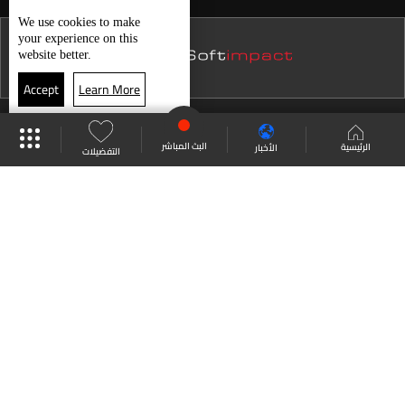
نشرة 22 تموز
We use
cookies
to make
ما هي المنتخبات المتأهلة الى دور الـ32 من المونديال؟
your experience on this
نشرة 21 تموز
website better.
نشرة 20 تموز
Accept
Learn More
نشرة 19 تموز
حال الطقس
موقع البرامج
جدول البرامج
البث المباشر
نشرة 18 تموز
البث المباشر
الرئيسية
الأخبار
التفضيلات
نشرة 17 تموز
العودة للأعلى
نشرة 16 تموز
نشرة 15 تموز
انضم الى ملايين المتابعين
نشرة 14 تموز
نشرة 13 تموز
LBCI Lebanon
نشرة 12 تموز
نشرة 11 تموز
نشرة 10 تموز