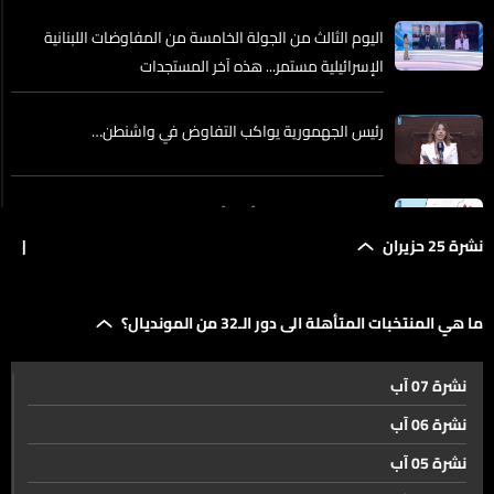
اليوم الثالث من الجولة الخامسة من المفاوضات اللبنانية
الإسرائيلية مستمر... هذه آخر المستجدات
رئيس الجهمورية يواكب التفاوض في واشنطن…
إسرائيل تدرس انسحاباً جزئياً من جنوب لبنان وتتمسك بإبقاء
منطقة عازلة على الخط الأصفر
نشرة 25 حزيران
|
الوفاء للمقاومة. الموقف الإيراني فرض على الصهيوني
ما هي المنتخبات المتأهلة الى دور الـ32 من المونديال؟
والأميركي وقفا لإطلاق النار
نشرة 07 آب
روبيو يشيد بتقدم في المفاوضات بين إسرائيل ولبنان
نشرة 06 آب
نشرة 05 آب
ترامب يتهم الناتو بالخذلان… وإيران تريد محاسبته على