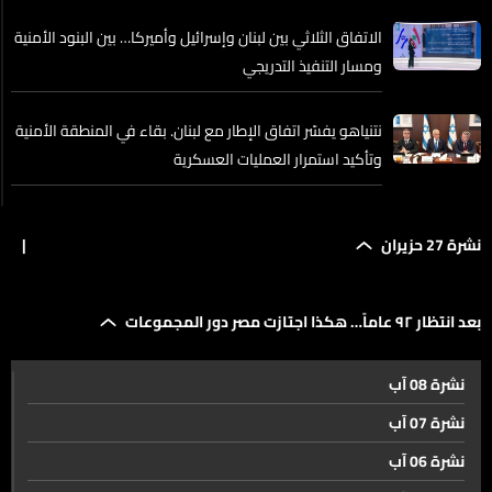
الاتفاق الثلاثي بين لبنان وإسرائيل وأميركا… بين البنود الأمنية
ومسار التنفيذ التدريجي
نتنياهو يفسّر اتفاق الإطار مع لبنان. بقاء في المنطقة الأمنية
وتأكيد استمرار العمليات العسكرية
لبنان أمام الاتفاق الإطاري مع إسرائيل… انقسام في
نشرة 27 حزيران
|
القراءات بين السيادة والمكاسب
اتفاق الإطار يثير تباينات داخلية… ما مواقف حزب الله وبري
بعد انتظار ٩٢ عاماً… هكذا اجتازت مصر دور المجموعات
منه؟
نشرة 08 آب
من إنها الفتنة الى لا تكونوا كإبن اللبون... فك شيفرة موقف
نشرة 07 آب
بري بعد اتفاق واشنطن!
نشرة 06 آب