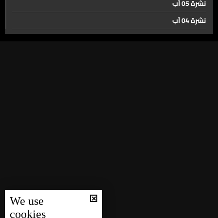
نشرة 05 آب
بعد إتفاق واشنطن... وزير المالية في صور والنبطية. بين
السياسة وملف العودة
نشرة 04 آب
نشرة 03 آب
تمهيدًا لانطلاق دور الـ32… فرنسا تتصدر مجموعتها وتأهل
نشرة 02 آب
تاريخي للرأس الأخضر
نشرة 01 آب
بعد انتظار ٩٢ عاماً… هكذا اجتازت مصر دور المجموعات
نشرة 31 تموز
نشرة 30 تموز
نشرة 29 تموز
حال الطقس
نشرة 28 تموز
نشرة 27 تموز
نشرة 26 تموز
نشرة 25 تموز
We use
نشرة 24 تموز
cookies