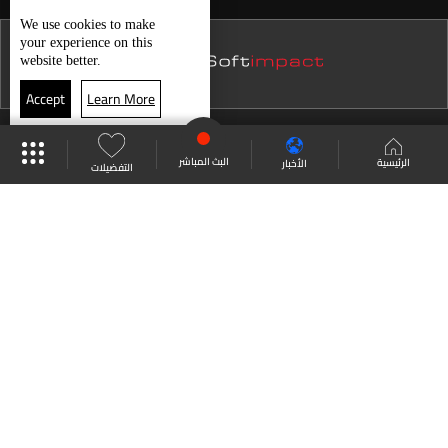
نشرة 23 تموز
We use
cookies
to make
your experience on this
نشرة 22 تموز
website better.
نشرة 21 تموز
Accept
Learn More
نشرة 20 تموز
موقع البرامج
جدول البرامج
البث المباشر
نشرة 19 تموز
البث المباشر
الرئيسية
الأخبار
التفضيلات
نشرة 18 تموز
العودة للأعلى
نشرة 17 تموز
نشرة 16 تموز
انضم الى ملايين المتابعين
نشرة 15 تموز
نشرة 14 تموز
LBCI Lebanon
نشرة 13 تموز
نشرة 12 تموز
نشرة 11 تموز