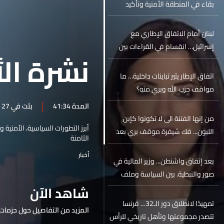
بقاء في المنطقة الأمنية وتأكيد
استمرار العمليات العسكرية
لبنان أمام الاتفاق الإطاري مع
إسرائيل… انقسام في القراءات بين
نشرة الأ
السيادة والمكاسب
اتفاق الإطار يثير تباينات داخلية… ما
مواقف حزب الله وبري منه؟
المدة 41:34
بثت في 27 حزيران 2026
من إنها الفتنة الى لا تكونوا كإبن
أبرز التطورات السياسية، الأمنية 
اللبون... فك شيفرة موقف بري بعد
الثامنة
اتفاق واشنطن!
أخبار
بعد إتفاق واشنطن... وزير المالية في
صور والنبطية. بين السياسة وملف
العودة
شاهد الآن
تمهيدًا لانطلاق دور الـ32… فرنسا
المزيد من التفاصيل حول حزمات 
تتصدر مجموعتها وتأهل تاريخي للرأس