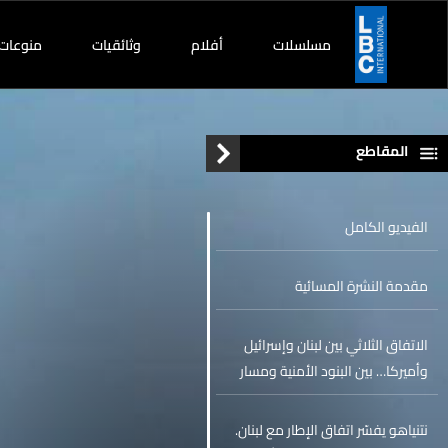
مسلسلات
أفلام
وثائقيات
منوعات
المقاطع
الفيديو الكامل
مقدمة النشرة المسائية
الاتفاق الثلاثي بين لبنان وإسرائيل
وأميركا… بين البنود الأمنية ومسار
التنفيذ التدريجي
نتنياهو يفسّر اتفاق الإطار مع لبنان.