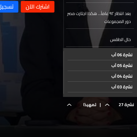
الأخضر
بعد انتظار ٩٢ عاماً… هكذا اجتازت مصر
دور المجموعات
حال الطقس
نشرة 06 آب
نشرة 05 آب
نشرة 04 آب
نشرة 03 آب
نشرة 02 آب
نشرة 27
|
تمهيدًا
نشرة 01 آب
نشرة 31 تموز
حزيران
لانطلاق دور
نشرة 30 تموز