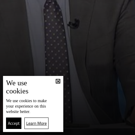
We use
cookies
We use
cookies
to make
your experience on this
website better.
Accept
Learn More