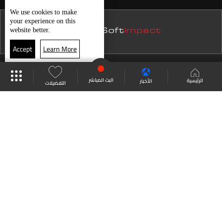
نشرة 22 تموز
We use
cookies
to make
your experience on this
نشرة 21 تموز
website better.
نشرة 20 تموز
Accept
Learn More
نشرة 19 تموز
موقع البرامج
جدول البرامج
البث المباشر
نشرة 18 تموز
البث المباشر
الرئيسية
الأخبار
التفضيلات
نشرة 17 تموز
العودة للأعلى
نشرة 16 تموز
نشرة 15 تموز
انضم الى ملايين المتابعين
نشرة 14 تموز
نشرة 13 تموز
LBCI Lebanon
نشرة 12 تموز
نشرة 11 تموز
نشرة 10 تموز