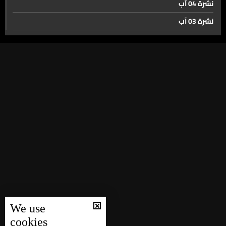
نشرة 04 آب
بعد إتفاق واشنطن... وزير المالية في صور والنبطية. بين
السياسة وملف العودة
نشرة 03 آب
نشرة 02 آب
تمهيدًا لانطلاق دور الـ32… فرنسا تتصدر مجموعتها وتأهل
نشرة 01 آب
تاريخي للرأس الأخضر
نشرة 31 تموز
بعد انتظار ٩٢ عاماً… هكذا اجتازت مصر دور المجموعات
نشرة 30 تموز
نشرة 29 تموز
نشرة 28 تموز
حال الطقس
نشرة 27 تموز
نشرة 26 تموز
نشرة 25 تموز
نشرة 24 تموز
We use
نشرة 23 تموز
cookies