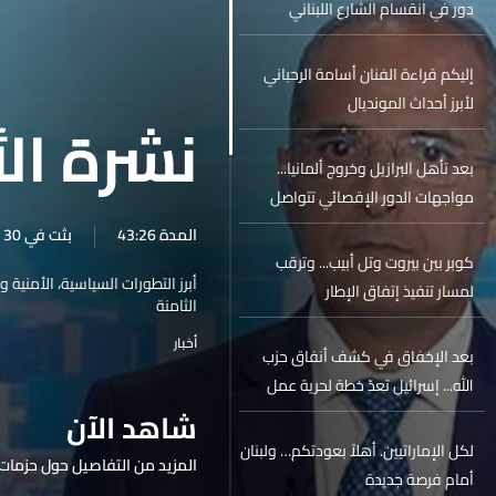
دور في انقسام الشارع اللبناني
إليكم قراءة الفنان أسامة الرحباني
لأبرز أحداث المونديال
نشرة الأ
بعد تأهل البرازيل وخروج ألمانيا...
مواجهات الدور الإقصائي تتواصل
المدة 43:26
بثت في 30 حزيران 2026
كوبر بين بيروت وتل أبيب... وترقب
أبرز التطورات السياسية، الأمنية 
لمسار تنفيذ إتفاق الإطار
الثامنة
أخبار
بعد الإخفاق في كشف أنفاق حزب
الله... إسرائيل تعدّ خطة لحرية عمل
عملياتية أوسع
شاهد الآن
لكل الإماراتيين. أهلاً بعودتكم… ولبنان
المزيد من التفاصيل حول حزمات 
أمام فرصة جديدة