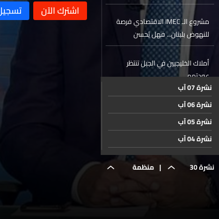
مشروع الـ IMEC الاقتصادي فرصة
للنهوض بلبنان... فهل يُحسن
الاستفادة منها؟
أملاك الخليجيين في الجبل تنتظر
عودتهم
نشرة 07 آب
نشرة 06 آب
إيران تقول إنها ستعقد على الأرجح
مباحثات في قطر بشأن أصولها
نشرة 05 آب
المجمّدة الأربعاء
نشرة 04 آب
رسم على المستوردات لتمويل
نشرة 03 آب
النفايات... قرار يُعلّق وسط اعتراضات
نشرة 30
|
منظمة
واسعة
نشرة 02 آب
منظمة العمل الدولية في حوار ثلاثي
نشرة 01 آب
لحماية العمالة وتعافي المنشآت
حزيران
العمل
نشرة 31 تموز