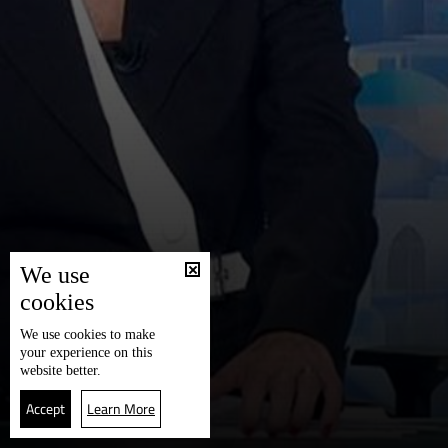
We use
cookies
We use
cookies
to make
your experience on this
website better.
Accept
Learn More