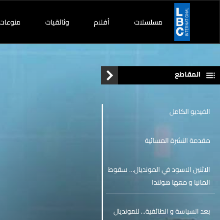
مسلسلات
أفلام
وثائقيات
منوعات
المقاطع
الفيديو الكامل
مقدمة النشرة المسائية
الاثنين الاسود في المونديال… سقوط
المانيا و معها هولندا
بعد السياسة و الطائفية... للمونديال