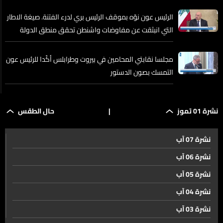
الرئيس عون نوّه بموقف الرئيس بري لدرء الفتنة. صيغة الاطار
التي انبثقت عن مفاوضات واشنطن تحقق منطق الدولة
وتحفظ حقوق لبنان
مجلسا نقابتي المحامين في بيروت وطرابلس أكّدا للرئيس عون
التمسك بصون الدستور
إسرائيل تصعّد تهديداتها وتتمسك بالبقاء في جنوب لبنان
نشرة 01 تموز
|
حال الطقس
نشرة 07 آب
تحركات دبلوماسية لتسريع المفاوضات بين واشنطن وطهران
نشرة 06 آب
نشرة 05 آب
فانس. لبنان وإسرائيل يسيران إلى حدٍّ كبير في اتجاه متقارب
نشرة 04 آب
نشرة 03 آب
مباحثات الدوحة وخلفيات كلام فانس لا سيما بشأن الإتفاق