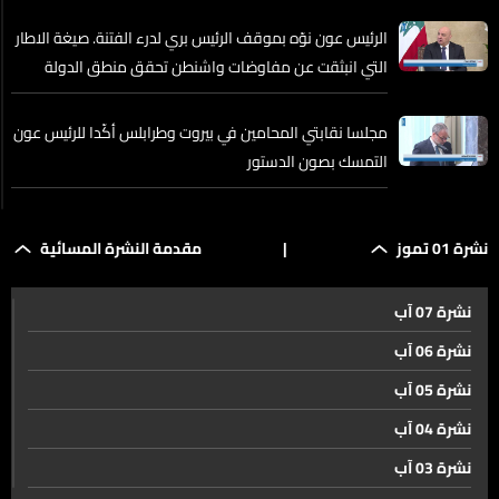
الرئيس عون نوّه بموقف الرئيس بري لدرء الفتنة. صيغة الاطار
التي انبثقت عن مفاوضات واشنطن تحقق منطق الدولة
وتحفظ حقوق لبنان
مجلسا نقابتي المحامين في بيروت وطرابلس أكّدا للرئيس عون
التمسك بصون الدستور
إسرائيل تصعّد تهديداتها وتتمسك بالبقاء في جنوب لبنان
نشرة 01 تموز
|
مقدمة النشرة المسائية
نشرة 07 آب
تحركات دبلوماسية لتسريع المفاوضات بين واشنطن وطهران
نشرة 06 آب
نشرة 05 آب
فانس. لبنان وإسرائيل يسيران إلى حدٍّ كبير في اتجاه متقارب
نشرة 04 آب
نشرة 03 آب
مباحثات الدوحة وخلفيات كلام فانس لا سيما بشأن الإتفاق