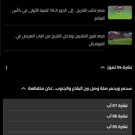
مصر تكتب التاريخ... إلى الدور الـ16 للمرة الأولى في كأس
العالم
مصر تفرح الملايين وتدخل التاريخ من الباب العريض في
المونديال
ما موقف السفير المصري في لبنان من التأهل التاريخي
نشرة 04 تموز
|
لمنتخب بلاده إلى الدور الـ16 من كأس العالم؟
دور الـ16 في المونديال بدأ... إليكم التفاصيل
سحمر ويحمر صلة وصل بين البقاع والجنوب... لكن متقطّعة
نشرة 07 آب
من زغرتا-اهدن... هكذا تبدو أجواء الجولة الثانية من بطولة
نشرة 06 آب
لبنان في الرالي
نشرة 05 آب