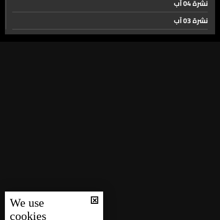
سحمر ويحمر صلة وصل بين البقاع والجنوب... لكن متقطّعة
نشرة 04 آب
نشرة 03 آب
نشرة 02 آب
تشييع خامنئي… إيران تعرض تماسكها بعد الاغتيال
نشرة 01 آب
نشرة 31 تموز
برميل النفط يهدأ… وهرمز لم يعد وحده في اللعبة
نشرة 30 تموز
نشرة 29 تموز
محاولة فرنسية لاستعادة دور تراجع في الشرق الأوسط...
نشرة 28 تموز
وهذه المرّة من البوابة الإقتصادية السورية
نشرة 27 تموز
جمعية أهالي ضحايا انفجار 4 آب: صوتنا سيبقى أعلى من كل
نشرة 26 تموز
محاولات الترهيب والإسكات حتى تتحقق العدالة كاملة
نشرة 25 تموز
نشرة 24 تموز
الولايات المتحدة في عيدها الـ250… قوة عالمية وانقسام
We use
نشرة 23 تموز
داخلي
cookies