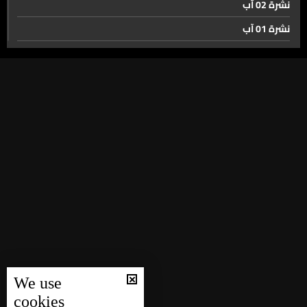
سحمر ويحمر صلة وصل بين البقاع والجنوب... لكن متقطّعة
نشرة 02 آب
نشرة 01 آب
نشرة 31 تموز
تشييع خامنئي… إيران تعرض تماسكها بعد الاغتيال
نشرة 30 تموز
نشرة 29 تموز
برميل النفط يهدأ… وهرمز لم يعد وحده في اللعبة
نشرة 28 تموز
نشرة 27 تموز
محاولة فرنسية لاستعادة دور تراجع في الشرق الأوسط...
نشرة 26 تموز
وهذه المرّة من البوابة الإقتصادية السورية
نشرة 25 تموز
جمعية أهالي ضحايا انفجار 4 آب: صوتنا سيبقى أعلى من كل
نشرة 24 تموز
محاولات الترهيب والإسكات حتى تتحقق العدالة كاملة
نشرة 23 تموز
نشرة 22 تموز
الولايات المتحدة في عيدها الـ250… قوة عالمية وانقسام
We use
نشرة 21 تموز
داخلي
cookies