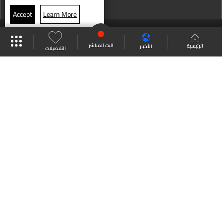
نشرة 19 تموز
الرعدية
Accept
Learn More
نشرة 18 تموز
موقع البرامج
جدول البرامج
البث المباشر
حين يتحول التجميل إلى خطر .. هذا ما حصل مع الشابة تيا بو
نشرة 17 تموز
البث المباشر
الرئيسية
الأخبار
التفضيلات
عبدالله!
نشرة 16 تموز
العودة للأعلى
نشرة 15 تموز
حال الطقس
نشرة 14 تموز
انضم الى ملايين المتابعين
نشرة 13 تموز
نشرة 12 تموز
LBCI Lebanon
نشرة 11 تموز
نشرة 10 تموز
نشرة 09 تموز
من نحن
اتصل بنا
ترددات القنوات
نشرة 08 تموز
سياسة الخصوصية
الشروط والأحكام
نشرة 07 تموز