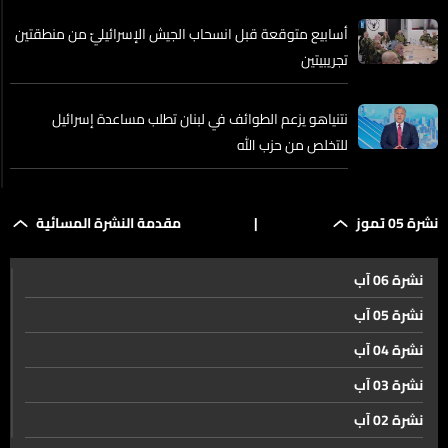
أسابيع متوقعة قبل انسحاب الجيش الإسرائيليّ من منطقتين
تجريبيتين
نتنياهو يزعم الطوائف في لبنان تطلب مساعدة إسرائيل
للتخلص من حزب الله
صور وبحرها... إصرار على الحياة
نشرة 05 تموز
|
مقدمة النشرة المسائية
نشرة 06 آب
من وراء لافتات Happy 4th of July على طرقات لبنان؟
نشرة 05 آب
نشرة 04 آب
إيران تواصل مراسم تشييع علي الخامنئي...
نشرة 03 آب
نشرة 02 آب
الـlbci في شوارع طهران