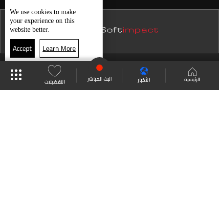
نشرة 24 تموز
We use
cookies
to make
your experience on this
نشرة 23 تموز
website better.
نشرة 22 تموز
Accept
Learn More
نشرة 21 تموز
موقع البرامج
جدول البرامج
البث المباشر
نشرة 20 تموز
البث المباشر
الرئيسية
الأخبار
التفضيلات
نشرة 19 تموز
العودة للأعلى
نشرة 18 تموز
نشرة 17 تموز
انضم الى ملايين المتابعين
نشرة 16 تموز
نشرة 15 تموز
LBCI Lebanon
نشرة 14 تموز
نشرة 13 تموز
نشرة 12 تموز