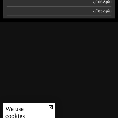
نشرة 06 آب
نشرة 05 آب
كريم عنداري يعلن النسخة الجديدة من Beirut Sports
نشرة 04 آب
Festival
نشرة 03 آب
نشرة 02 آب
من الصمود إلى التطوّر… جولة لوفد الـIPT في الميدل إيست
للاستفادة من الخبرات وتوسيع آفاق التعاون
نشرة 01 آب
نشرة 31 تموز
تكريم بطلي كاساندرا… حنين إلى الشاشة الواحدة في زمن
نشرة 30 تموز
المشاهدة المنفردة
نشرة 29 تموز
نشرة 28 تموز
حال الطقس
نشرة 27 تموز
نشرة 26 تموز
We use
نشرة 25 تموز
cookies