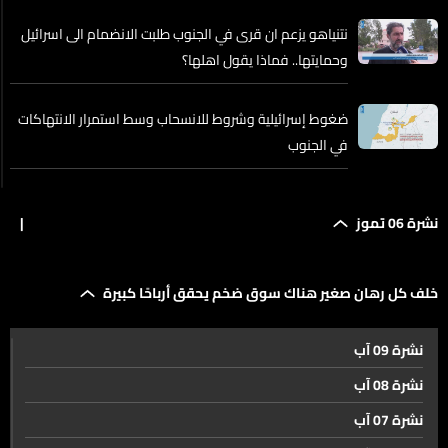
نتنياهو يزعم ان قرى في الجنوب طلبت الانضمام الى اسرائيل
وحمايتها.. فماذا يقول اهلها؟
ضغوط إسرائيلية وشروط للانسحاب وسط استمرار الانتهاكات
في الجنوب
المرشد الايراني الراحل بين الملايين في شوارع طهران
نشرة 06 تموز
|
أنقرة… حيث يُعاد رسم خريطة الأمن العالمي
خلف كل رهان صغير هناك سوق ضخم يحقق أرباحًا كبيرة
نشرة 09 آب
سقوط الترشيحات و بروز التدخلات …كرة القدم بعد مونديال
ترامب لن تكون كما قبله
نشرة 08 آب
نشرة 07 آب
خلف كل رهان صغير هناك سوق ضخم يحقق أرباحًا كبيرة