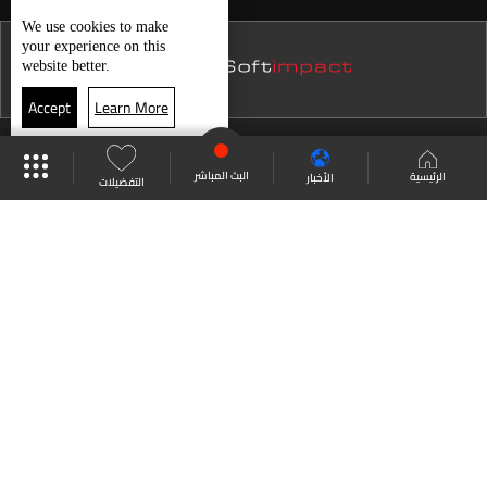
نشرة 22 تموز
We use
cookies
to make
your experience on this
نشرة 21 تموز
website better.
نشرة 20 تموز
Accept
Learn More
نشرة 19 تموز
موقع البرامج
جدول البرامج
البث المباشر
نشرة 18 تموز
البث المباشر
الرئيسية
الأخبار
التفضيلات
نشرة 17 تموز
العودة للأعلى
نشرة 16 تموز
نشرة 15 تموز
انضم الى ملايين المتابعين
نشرة 14 تموز
نشرة 13 تموز
LBCI Lebanon
نشرة 12 تموز
نشرة 11 تموز
نشرة 10 تموز