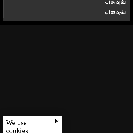
جنبلاط اتفاق الإطار أحادي أملته إسرائيل ولا ينص على
نشرة 04 آب
الانسحاب... وأبي المنى. ضرورة التفاهم للوصول إلى تحرير
نشرة 03 آب
الأرض
نشرة 02 آب
النُفايات تغزو شوارع بيروت... والمحافظة تتشدد في محاسبة
نشرة 01 آب
المخالفين
نشرة 31 تموز
مِصر والأرجنتين محط الانتظار لدى متابعي الرياضة
نشرة 30 تموز
نشرة 29 تموز
المنتخب النرويجيّ لكرة القدم شحن حوالى ٦٠٠ كيلوغرام من
نشرة 28 تموز
الطعام... ما القصة؟
نشرة 27 تموز
نشرة 26 تموز
المونديال يعيد رسم خريطة الاهتمام السياحيّ العالمي
نشرة 25 تموز
نشرة 24 تموز
حال الطقس
We use
نشرة 23 تموز
cookies