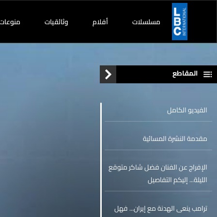
مسلسلات
أفلام
وثائقيات
منوعات
المقاطع
الفيديو الكامل
مقدمة النشرة المسائية
الإفراج عن الفنان فضل شاكر متوقع
الليلة... إليكم التفاصيل
ترامب ينعى الهدنة مع إيران... فهل