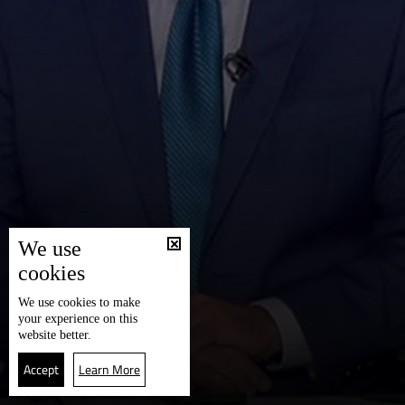
We use
cookies
We use
cookies
to make
your experience on this
website better.
Accept
Learn More