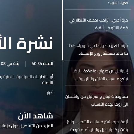
تعود الحرب؟
مرة أخرى... ترامب يخطف الأنظار في
قمة الناتو في أنقرة
نشرة الأ
فرنسا تعزز حضورها في سوريا... هذا
ما قاله مستشار وزير الإقتصاد
السوري للـLBCI
المدة 40:34
بثت في 08 تموز 2026
إسرائيل بين جبهاتٍ متعدّدة... تركيا
أبرز التطورات السياسية، الأمنية 
ترفع منسوب القلق ولبنان يبقى
الثامنة
الأولوية
أخبار
مفاوضات لبنان وإسرائيل من واشنطن
الى روما لهذه الأسباب
شاهد الآن
أزمة هرمز تغيّر مسارات الشحن... والبرّ
المزيد من التفاصيل حول حزمات 
يتقدّم كخيار بديل ولبنان أمام فرصة