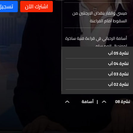
ميسي والفار ينقذان الارجنتين من
السقوط امام الفراعنة
أسامة الرحباني في قراءة فنية ساخرة
لمونديال العم سام
نشرة 05 آب
نشرة 04 آب
بعد خروج مصر... اليكم جدول مباريات
ربع نهائي كأس العالم 2026
نشرة 03 آب
نشرة 02 آب
حال الطقس
نشرة 01 آب
نشرة 08
|
أسامة
نشرة 31 تموز
نشرة 30 تموز
تموز
الرحباني في
نشرة 29 تموز