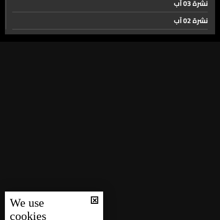
نشرة 03 آب
نشرة 02 آب
أزمة هرمز تغيّر مسارات الشحن... والبرّ يتقدّم كخيار بديل ولبنان
نشرة 01 آب
أمام فرصة
نشرة 31 تموز
ميسي والفار ينقذان الارجنتين من السقوط امام الفراعنة
نشرة 30 تموز
نشرة 29 تموز
نشرة 28 تموز
أسامة الرحباني في قراءة فنية ساخرة لمونديال العم سام
نشرة 27 تموز
نشرة 26 تموز
بعد خروج مصر... اليكم جدول مباريات ربع نهائي كأس العالم
نشرة 25 تموز
2026
نشرة 24 تموز
حال الطقس
نشرة 23 تموز
We use
نشرة 22 تموز
cookies