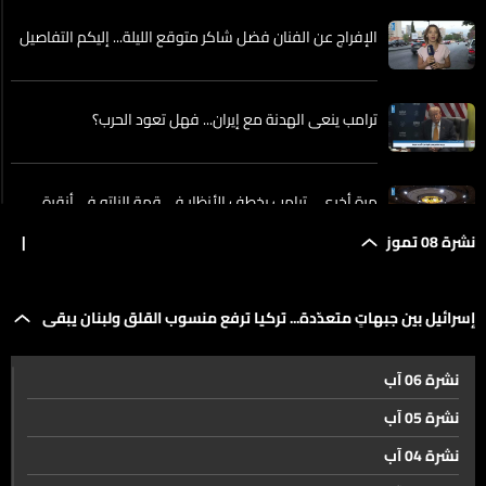
الإفراج عن الفنان فضل شاكر متوقع الليلة... إليكم التفاصيل
ترامب ينعى الهدنة مع إيران... فهل تعود الحرب؟
مرة أخرى... ترامب يخطف الأنظار في قمة الناتو في أنقرة
نشرة 08 تموز
|
فرنسا تعزز حضورها في سوريا... هذا ما قاله مستشار وزير
الإقتصاد السوري للـLBCI
إسرائيل بين جبهاتٍ متعدّدة... تركيا ترفع منسوب القلق ولبنان يبقى
إسرائيل بين جبهاتٍ متعدّدة... تركيا ترفع منسوب القلق ولبنان
نشرة 06 آب
الأولوية
يبقى الأولوية
نشرة 05 آب
نشرة 04 آب
مفاوضات لبنان وإسرائيل من واشنطن الى روما لهذه الأسباب