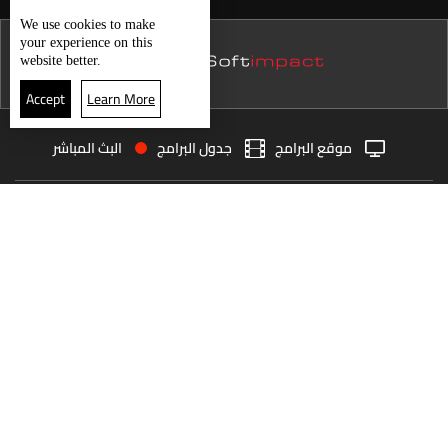
نشرة 21 تموز
We use
cookies
to make
your experience on this
نشرة 20 تموز
website better.
نشرة 19 تموز
Accept
Learn More
نشرة 18 تموز
موقع البرامج
جدول البرامج
البث المباشر
نشرة 17 تموز
البث المباشر
الرئيسية
الأخبار
نشرة 16 تموز
العودة للأعلى
نشرة 15 تموز
نشرة 14 تموز
انضم الى ملايين المتابعين
نشرة 13 تموز
نشرة 12 تموز
LBCI Lebanon
نشرة 11 تموز
نشرة 10 تموز
نشرة 09 تموز