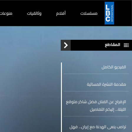
مسلسلات
أفلام
وثائقيات
منوعات
المقاطع
الفيديو الكامل
مقدمة النشرة المسائية
الإفراج عن الفنان فضل شاكر متوقع
الليلة... إليكم التفاصيل
ترامب ينعى الهدنة مع إيران... فهل