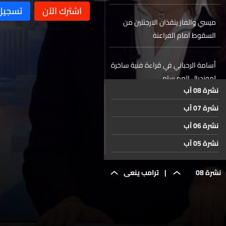
ميسي والفار ينقذان الارجنتين من
السقوط امام الفراعنة
أسامة الرحباني في قراءة فنية ساخرة
لمونديال العم سام
نشرة 08 آب
نشرة 07 آب
بعد خروج مصر... اليكم جدول مباريات
ربع نهائي كأس العالم 2026
نشرة 06 آب
نشرة 05 آب
حال الطقس
نشرة 04 آب
نشرة 08
|
ترامب ينعى
نشرة 03 آب
نشرة 02 آب
تموز
الهدنة مع
نشرة 01 آب