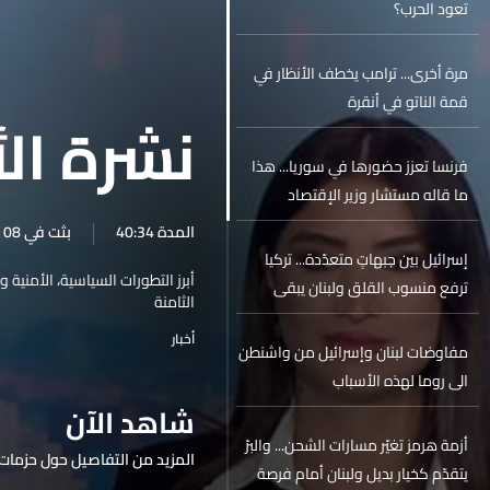
تعود الحرب؟
مرة أخرى... ترامب يخطف الأنظار في
قمة الناتو في أنقرة
نشرة الأ
فرنسا تعزز حضورها في سوريا... هذا
ما قاله مستشار وزير الإقتصاد
السوري للـLBCI
المدة 40:34
بثت في 08 تموز 2026
إسرائيل بين جبهاتٍ متعدّدة... تركيا
أبرز التطورات السياسية، الأمنية 
ترفع منسوب القلق ولبنان يبقى
الثامنة
الأولوية
أخبار
مفاوضات لبنان وإسرائيل من واشنطن
الى روما لهذه الأسباب
شاهد الآن
أزمة هرمز تغيّر مسارات الشحن... والبرّ
المزيد من التفاصيل حول حزمات 
يتقدّم كخيار بديل ولبنان أمام فرصة