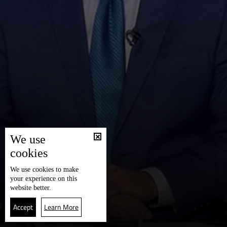
We use
cookies
We use
cookies
to make
your experience on this
website better.
Accept
Learn More