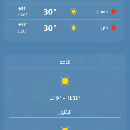
30°
H:
31°
كسروان
L:
26°
30°
H:
31°
متن
L:
26°
الأحد
L:19° - H:32°
الإثنين