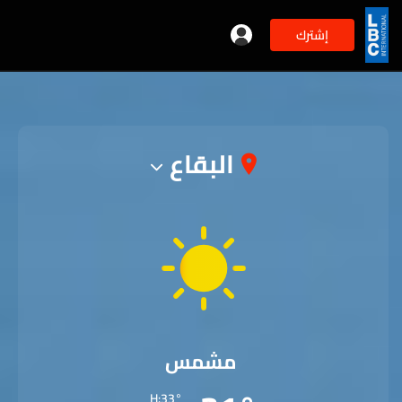
إشترك
البقاع
مشمس
H:33°