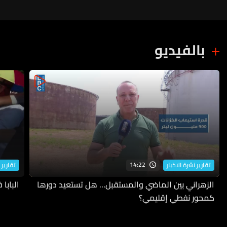
الكاثوليكية​
بالفيديو
14:22
تقارير نشرة الاخبار
تقارير 
الزهراني بين الماضي والمستقبل... هل تستعيد دورها
البابا
كمحور نفطي إقليمي؟