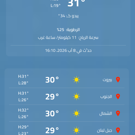
31°
L:19°
يبدو كـ: 34°
الرطوبة:
25%
سرعة الرياح:
11 كيلومتر/ ساعة غرب
حدِّث في 8 آب 2026، 16:10
30°
H:
31°
بيروت
L:
28°
29°
H:
31°
الجنوب
L:
26°
30°
H:
32°
الشمال
L:
26°
29°
H:
29°
جبل لبنان
L:
23°