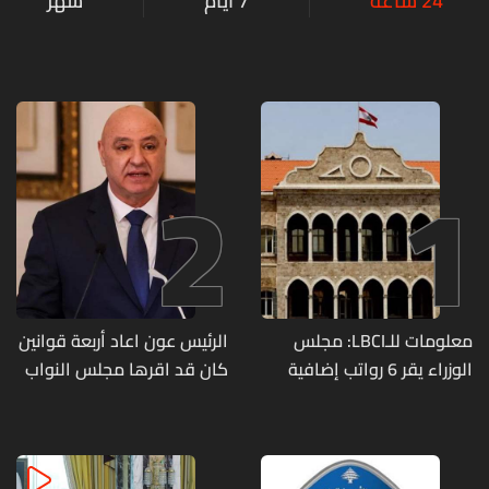
24 ساعة
7 أيام
شهر
2
1
معلومات للـLBCI: مجلس
الرئيس عون اعاد أربعة قوانين
الوزراء يقر 6 رواتب إضافية
كان قد اقرها مجلس النواب
لموظفي القطاع العام
لاعادة النظر فيها
وصرف الفروقات بأثر رجعي
منذ آذار